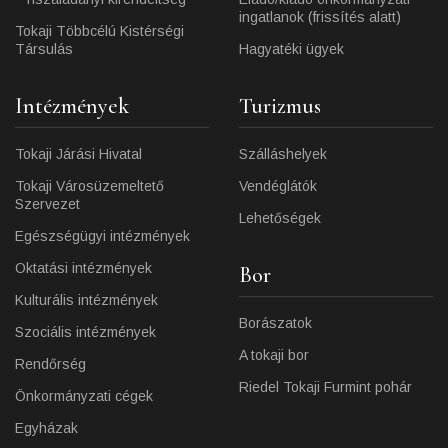
ingatlanok (frissítés alatt)
Tokaji Többcélú Kistérségi
Társulás
Hagyatéki ügyek
Intézmények
Turizmus
Tokaji Járási Hivatal
Szálláshelyek
Tokaji Városüzemeltető
Vendéglátók
Szervezet
Lehetőségek
Egészségügyi intézmények
Oktatási intézmények
Bor
Kulturális intézmények
Borászatok
Szociális intézmények
A tokaji bor
Rendőrség
Riedel Tokaji Furmint pohár
Önkormányzati cégek
Egyházak