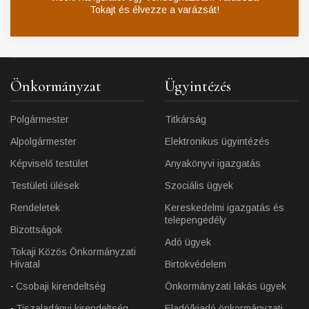
Tokajt és élvezze a varázsát!
Önkormányzat
Ügyintézés
Polgármester
Titkárság
Alpolgármester
Elektronikus ügyintézés
Képviselő testület
Anyakönyvi igazgatás
Testületi ülések
Szociális ügyek
Rendeletek
Kereskedelmi igazgatás és
telepengedély
Bizottságok
Adó ügyek
Tokaji Közös Önkormányzati
Hivatal
Birtokvédelem
Csobaji kirendeltség
Önkormányzati lakás ügyek
Tiszaladányi kirendeltség
Eladó/kiadó önkormányzati