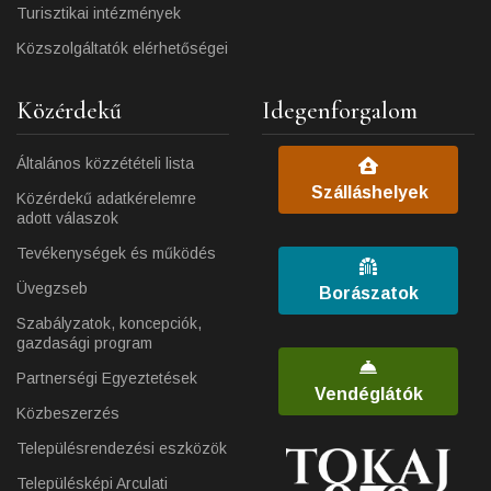
Turisztikai intézmények
Közszolgáltatók elérhetőségei
Közérdekű
Idegenforgalom
Általános közzétételi lista
Szálláshelyek
Közérdekű adatkérelemre
adott válaszok
Tevékenységek és működés
Üvegzseb
Borászatok
Szabályzatok, koncepciók,
gazdasági program
Partnerségi Egyeztetések
Vendéglátók
Közbeszerzés
Településrendezési eszközök
Településképi Arculati