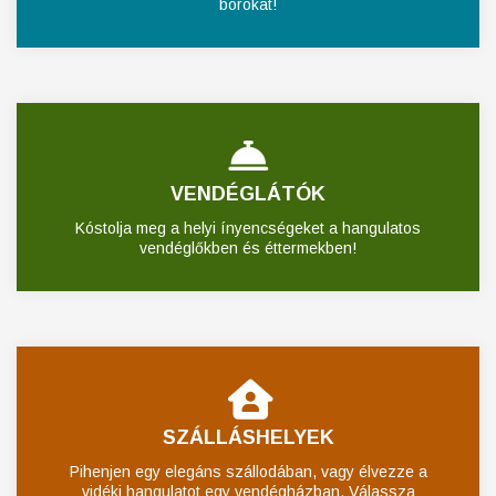
borokat!
VENDÉGLÁTÓK
Kóstolja meg a helyi ínyencségeket a hangulatos
vendéglőkben és éttermekben!
SZÁLLÁSHELYEK
Pihenjen egy elegáns szállodában, vagy élvezze a
vidéki hangulatot egy vendégházban. Válassza