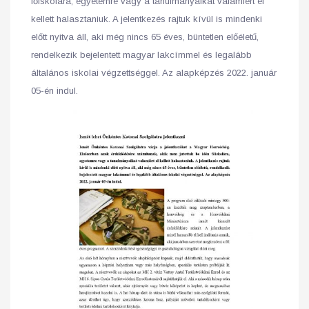
főiskolára, egyetemre vagy a tanulmányaikat valamiért el
kellett halasztaniuk. A jelentkezés rajtuk kívül is mindenki
előtt nyitva áll, aki még nincs 65 éves, büntetlen előéletű,
rendelkezik bejelentett magyar lakcímmel és legalább
általános iskolai végzettséggel. Az alapképzés 2022. január
05-én indul.