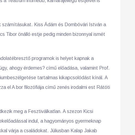
 a Teátrum intimebb, kamarajellegű estjeivel is
ák számításukat. Kiss Ádám és Dombóvári István a
s Tibor önálló estje pedig minden bizonnyal ismét
ndolatébresztő programok is helyet kapnak a
 úgy, ahogy érdemes? című előadása, valamint Prof.
umbeszélgetése tartalmas kikapcsolódást kínál. A
za el A bor filozófiája című zenés irodalmi est Rátóti
dkezik meg a Fesztiválkatlan. A szezon Kicsi
rekelőadással indul, a hagyományos gyermeknap
al várja a családokat. Júliusban Kalap Jakab