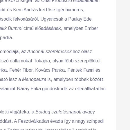
rja a közönséget: az Orlai Produkció előadásában
dit és Kern András kettőse ígér humoros,
második felvonásáról. Ugyancsak a Paulay Ede
takk Bumm!
című előadásának, amelyben Ember
npadra.
komédiája, az
Anconai szerelmesek
hoz olasz
szó dallamokat Tokajba, olyan főbb szereplőkkel,
rika, Fehér Tibor, Kovács Panka, Péntek Fanni és
ható lesz a
Menopauza
is, amelyben többek között
valamint Náray Erika gondoskodik az ellenállhatatlan
etti vígjátéka, a
Boldog születésnapot! avagy
ódást. A Fesztiválkatlan évada így a nagy színpadi