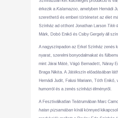
Színházban két különleges produkció is vá
érkezik a
Kalamazoo
, amelyben Hernádi Ju
szerethető és emberi történetet az élet 
Színház ad otthont Jonathan Larson
Tikk-
Márk, Dobó Enikő és Csiby Gergely áll szí
A nagyszínpadon az Erkel Színház zenés 
nyarat, szerelmi bonyodalmakat és fülbemá
mint Járai Máté, Vágó Bernadett, Náray E
Braga Nikita. A Játékszín előadásában lát
Hernádi Judit, Falusi Mariann, Tóth Enikő, 
humorról és a zenés színházi élményről.
A Fesztiválkatlan Teátrumában Marc Camol
hatan pizsamában
kínál könnyed kikapcsol