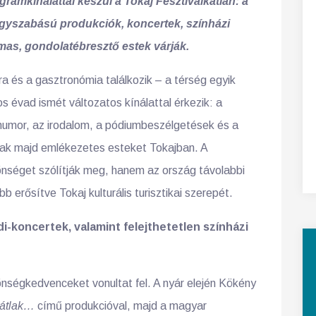
amkínálattal készül a Tokaj Fesztiválkatlan: a
agyszabású produkciók, koncertek, színházi
mas, gondolatébresztő estek várják.
ra és a gasztronómia találkozik – a térség egyik
s évad ismét változatos kínálattal érkezik: a
 humor, az irodalom, a pódiumbeszélgetések és a
lnak majd emlékezetes esteket Tokajban. A
önséget szólítják meg, hanem az ország távolabbi
bb erősítve Tokaj kulturális turisztikai szerepét.
i-koncertek, valamint felejthetetlen színházi
önségkedvenceket vonultat fel. A nyár elején Kökény
látlak…
című produkcióval, majd a magyar