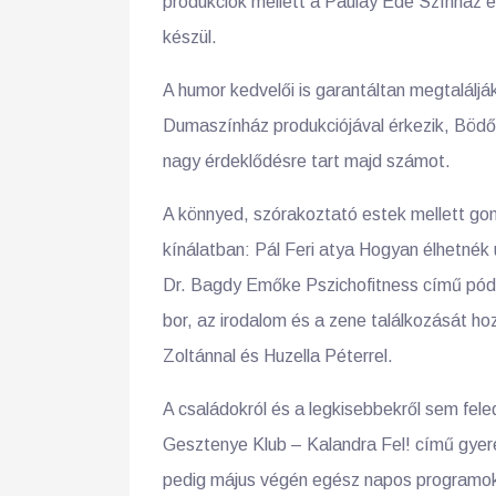
produkciók mellett a Paulay Ede Színház és
készül.
A humor kedvelői is garantáltan megtalálj
Dumaszínház produkciójával érkezik, Bödőc
nagy érdeklődésre tart majd számot.
A könnyed, szórakoztató estek mellett go
kínálatban: Pál Feri atya Hogyan élhetnék
Dr. Bagdy Emőke Pszichofitness című pódi
bor, az irodalom és a zene találkozását hoz
Zoltánnal és Huzella Péterrel.
A családokról és a legkisebbekről sem fele
Gesztenye Klub – Kalandra Fel! című gye
pedig május végén egész napos programokk