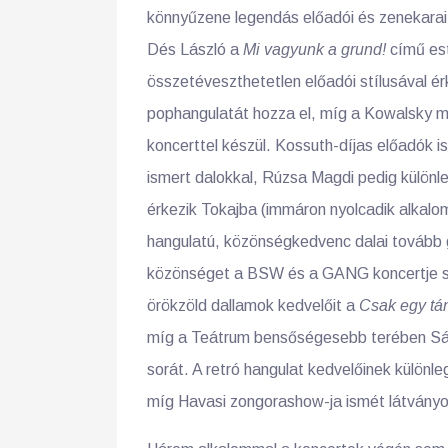
könnyűzene legendás előadói és zenekarai 
Dés László a
Mi vagyunk a grund!
című est
összetéveszthetetlen előadói stílusával é
pophangulatát hozza el, míg a Kowalsky m
koncerttel készül. Kossuth-díjas előadók i
ismert dalokkal, Rúzsa Magdi pedig különleg
érkezik Tokajba (immáron nyolcadik alkal
hangulatú, közönségkedvenc dalai tovább g
közönséget a BSW és a GANG koncertje sz
örökzöld dallamok kedvelőit a
Csak egy tán
míg a Teátrum bensőségesebb terében Sán
sorát. A retró hangulat kedvelőinek különl
míg Havasi zongorashow-ja ismét látványo