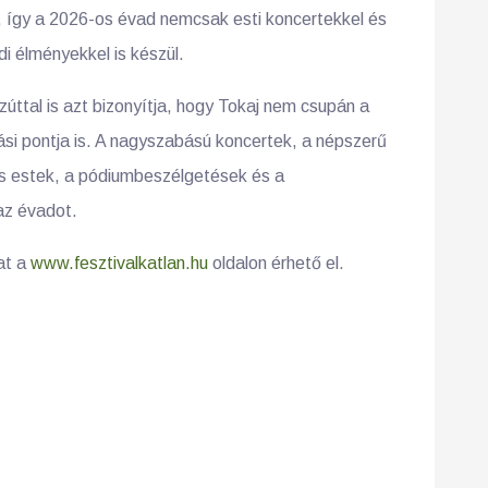
, így a 2026-os évad nemcsak esti koncertekkel és
i élményekkel is készül.
zúttal is azt bizonyítja, hogy Tokaj nem csupán a
zási pontja is. A nagyszabású koncertek, a népszerű
os estek, a pódiumbeszélgetések és a
az évadot.
at a
www.fesztivalkatlan.hu
oldalon érhető el.