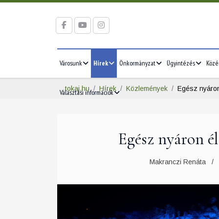
Városunk
Hírek
Önkormányzat
Ügyintézés
Közé
tokaj.hu
Hírek
Közlemények
Egész nyáron
Választási információk
Egész nyáron é
Makranczi Renáta