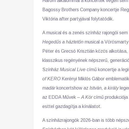
Három alkalommal a koncertek végén sem é
Bagossy Brothers Company koncertje Regá
Viktória after partyjával folytatódik.
A musical és a zenés színház rajongói sem
Hegedűs a háztetőn
musical a Vörösmarty 
Péter és Grecsó Krisztián közös alkotása,
klasszikus regényének népszerű, generáci
Színház
Musical Live
című koncertje a leg
of KERO
Kerényi Miklós Gábor emblematiku
madár
koncertshow az
István, a király
legen
az EDDA Művek –
A Kör
című produkciója 
esttel gazdagítja a kínálatot.
A színházrajongók 2026-ban is több népsz