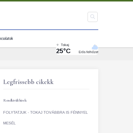
pcsolatok
Tokaj
25°C
Erős felhőzet
Legfrissebb cikekk
Rendkívüli hírek:
FOLYTATJUK - TOKAJ TOVÁBBRA IS FÉNNYEL
MESÉL