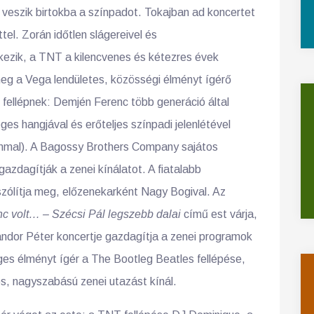
veszik birtokba a színpadot. Tokajban ad koncertet
tel. Zorán időtlen slágereivel és
rkezik, a TNT a kilencvenes és kétezres évek
eg a Vega lendületes, közösségi élményt ígérő
s fellépnek: Demjén Ferenc több generáció által
es hangjával és erőteljes színpadi jelenlétével
ommal). A Bagossy Brothers Company sajátos
azdagítják a zenei kínálatot. A fiatalabb
ólítja meg, előzenekarként Nagy Bogival. Az
c volt… – Szécsi Pál legszebb dalai
című est várja,
dor Péter koncertje gazdagítja a zenei programok
eges élményt ígér a The Bootleg Beatles fellépése,
s, nagyszabású zenei utazást kínál.