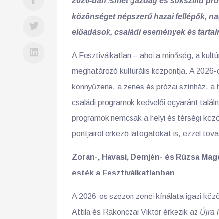
2026-ban ismét gazdag és sokszínű progr
közönséget népszerű hazai fellépők, n
előadások, családi események és tartal
A Fesztiválkatlan – ahol a minőség, a kultú
meghatározó kulturális központja. A 2026-o
könnyűzene, a zenés és prózai színház, a
családi programok kedvelői egyaránt talá
programok nemcsak a helyi és térségi köz
pontjairól érkező látogatókat is, ezzel tová
Zorán-, Havasi, Demjén- és Rúzsa Magd
esték a Fesztiválkatlanban
A 2026-os szezon zenei kínálata igazi köz
Attila és Rakonczai Viktor érkezik az
Újra 