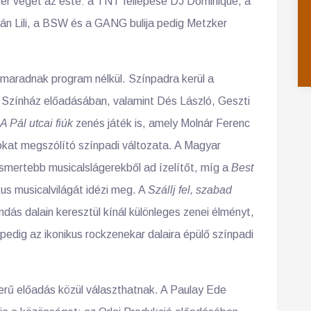
r véget az este: a TNT fellépése DJ Dominique, a
n Lili, a BSW és a GANG bulija pedig Metzker
 maradnak program nélkül. Színpadra kerül a
Színház előadásában, valamint Dés László, Geszti
A Pál utcai fiúk
zenés játék is, amely Molnár Ferenc
ókat megszólító színpadi változata. A Magyar
ismertebb musicalslágerekből ad ízelítőt, míg a
Best
s musicalvilágát idézi meg. A
Szállj fel, szabad
dás dalain keresztül kínál különleges zenei élményt,
pedig az ikonikus rockzenekar dalaira épülő színpadi
erű előadás közül választhatnak. A Paulay Ede