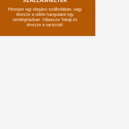
SZÁLLÁSHELYEK
Pihenjen egy elegáns szállodában, vagy
élvezze a vidéki hangulatot egy
vendégházban. Válassza Tokajt és
élvezze a varázsát!