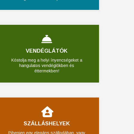
VENDÉGLÁTÓK
Kóstolja meg a helyi ínyencségeket a
hangulatos vendéglőkben és
éttermekben!
SZÁLLÁSHELYEK
Pihenjen egy elegáns szállodában, vagy