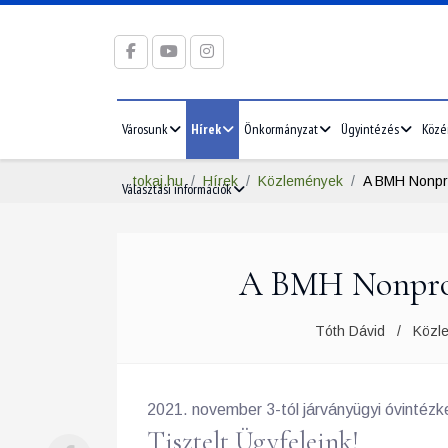
Városunk
Hírek
Önkormányzat
Ügyintézés
Közé
tokaj.hu
Hírek
Közlemények
A BMH Nonprof
Választási információk
A BMH Nonprofi
Tóth Dávid
Közl
2021. november 3-tól járványügyi óvintézk
Tisztelt Ügyfeleink!