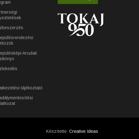
ogram
rtnerségi
yeztetések
zbeszerzés
lepülésrendezési
zközök
epülésképi Arculati
zikönyv
zlekedés
atkezelési tájékoztató
adálymentesítési
latkozat
Készítette:
Creative Ideas