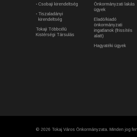
Csobaji kirendeltség
Önkormányzati lakás
ügyek
Tiszaladányi
kirendeltség
Eladó/kiadó
önkormányzati
Tokaji Többcélú
ingatlanok (frissítés
Kistérségi Társulás
alatt)
Hagyatéki ügyek
© 2026 Tokaj Város Önkormányzata. Minden jog fen