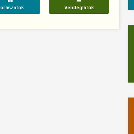
orászatok
Vendéglátók