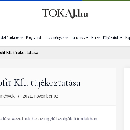
rdekű adatok
Programok
Intézmények
Turizmus
Bor
Pályázatok
Ka
it Kft. tájékoztatása
t Kft. tájékoztatása
emények
2021. november 02
edést vezetnek be az ügyfélszolgálati irodákban.