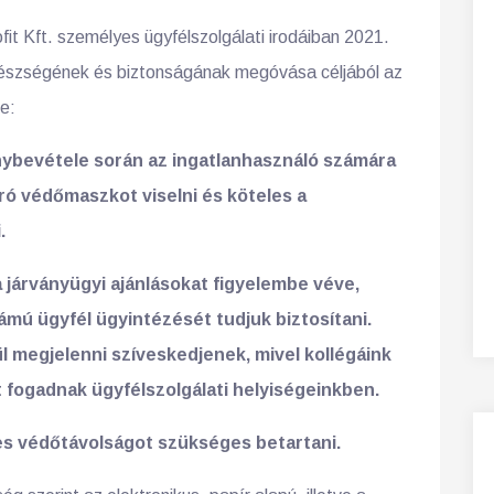
t Kft. személyes ügyfélszolgálati irodáiban 2021.
egészségének és biztonságának megóvása céljából az
e:
nybevétele során az ingatlanhasználó számára
karó védőmaszkot viselni és köteles a
.
a járványügyi ajánlásokat figyelembe véve,
mú ügyfél ügyintézését tudjuk biztosítani.
l megjelenni szíveskedjenek, mivel kollégáink
t fogadnak ügyfélszolgálati helyiségeinkben.
es védőtávolságot szükséges betartani.