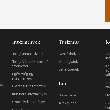
Intézmények
Turizmus
K
Tokaji Járási Hivatal
Szálláshelyek
Ált
lis
és
Tokaji Városüzemeltető
Vendéglátók
Szervezet
Kö
Lehetőségek
ad
Egészségügyi
vá
intézmények
Bor
Te
ás
Oktatási intézmények
mű
Kulturális intézmények
Üv
Borászatok
Szociális intézmények
Sz
A tokaji bor
ko
Rendőrség