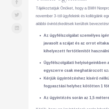
Tájékoztatjuk Önöket, hogy a BMH Nonprofi
november 3-tól ügyfeleink és kollégáink 
alábbi óvintézkedések kerültek bevezetésr
Az ügyfélszolgálat személyes igé
javasolt a szájat és az orrot elta
kihelyezett fertőtlenítőt használni
Ügyfélszolgálati helyiségeinkben 
egyszerre csak meghatározott szá
Kérjük ügyintézéshez kísérő nélkü
fogyasztási helyhez kötötten 1 fő
Az ügyintézés során az 1,5 méter