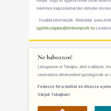
Kérjük, hogy az ügyintézések során lehetősé
telefonos kapcsolattartást előnybe részes
További információk: Weboldal: www.bmhno
ugyfelszolgalat@bmhnonprofit.hu
Levelezé
Ne habozzon!
Látogasson el Tokajba, ahol szállások, b
varázslatos élményekkel gazdagítsák az 
Fedezze fel a múltat és élvezze a jel
Várjuk Tokajban!