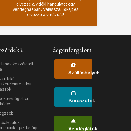
élvezze a vidéki hangulatot egy
vendégházban. Válassza Tokajt és
élvezze a varázsát!
özérdekű
Idegenforgalom
alános közzétételi
ta
Szálláshelyek
zérdekű
atkérelemre adott
laszok
vékenységek és
Borászatok
ködés
egzseb
abályzatok,
ncepciók, gazdasági
Vendéglátók