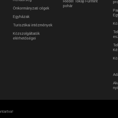
Riedel Tokaji Furmint
pr
pohár
Önkormányzati cégek
Pa
Eg
Egyházak
Kö
Turisztikai intézmények
Te
Közszolgáltatók
es
elérhetőségei
Tel
Ké
Kö
Ad
Ak
nyi
ntartva!