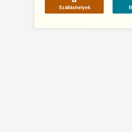
Szálláshelyek
B