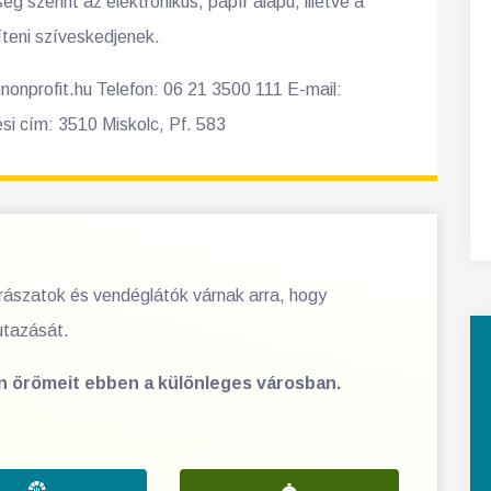
g szerint az elektronikus, papír alapú, illetve a
íteni szíveskedjenek.
nprofit.hu Telefon: 06 21 3500 111 E-mail:
si cím: 3510 Miskolc, Pf. 583
orászatok és vendéglátók várnak arra, hogy
utazását.
en örömeit ebben a különleges városban.