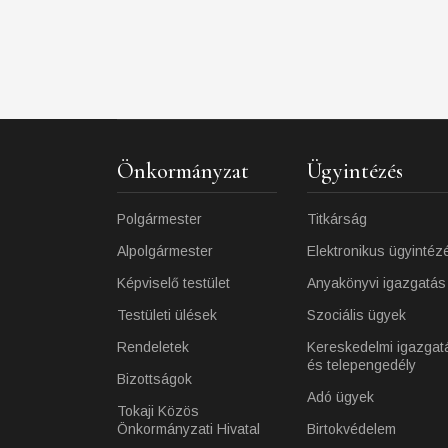
Önkormányzat
Ügyintézés
Polgármester
Titkárság
Alpolgármester
Elektronikus ügyintéz
Képviselő testület
Anyakönyvi igazgatás
Testületi ülések
Szociális ügyek
Rendeletek
Kereskedelmi igazgat
és telepengedély
Bizottságok
Adó ügyek
Tokaji Közös
Önkormányzati Hivatal
Birtokvédelem