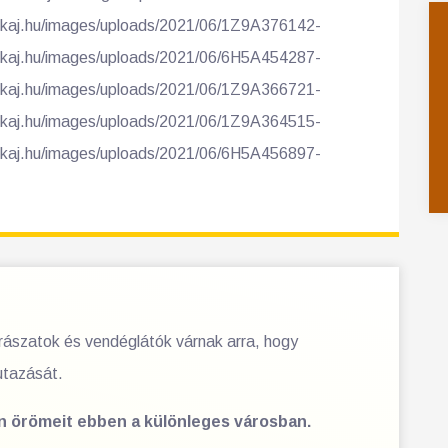
okaj.hu/images/uploads/2021/06/1Z9A376142-
okaj.hu/images/uploads/2021/06/6H5A454287-
okaj.hu/images/uploads/2021/06/1Z9A366721-
okaj.hu/images/uploads/2021/06/1Z9A364515-
okaj.hu/images/uploads/2021/06/6H5A456897-
orászatok és vendéglátók várnak arra, hogy
utazását.
en örömeit ebben a különleges városban.