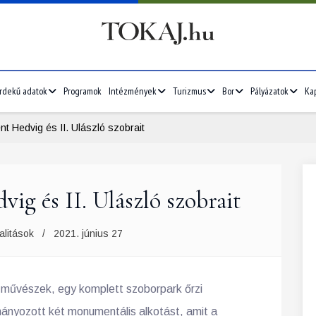
rdekű adatok
Programok
Intézmények
Turizmus
Bor
Pályázatok
Ka
nt Hedvig és II. Ulászló szobrait
vig és II. Ulászló szobrait
alitások
2021. június 27
n művészek, egy komplett szoborpark őrzi
ányozott két monumentális alkotást, amit a