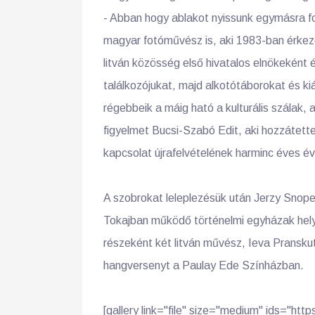
- Abban hogy ablakot nyissunk egymásra fo
magyar fotóművész is, aki 1983-ban érkez
litván közösség első hivatalos elnökeként
találkozójukat, majd alkotótáborokat és kiá
régebbeik a máig ható a kulturális szálak, 
figyelmet Bucsi-Szabó Edit, aki hozzátette 
kapcsolat újrafelvételének harminc éves évf
A szobrokat leleplezésük után Jerzy Snop
Tokajban működő történelmi egyházak hely
részeként két litván művész, Ieva Pransku
hangversenyt a Paulay Ede Színházban.
[gallery link="file" size="medium" ids="h