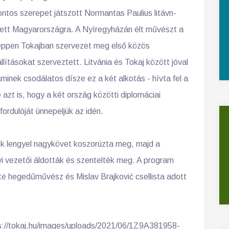
ntos szerepet játszott Normantas Paulius litávn-
ett Magyarországra. A Nyíregyházán élt művészt a
 éppen Tokajban szervezet meg első közös
llításokat szerveztett. Litvánia és Tokaj között jóval
aminek csodálatos dísze ez a két alkotás - hívta fel a
azt is, hogy a két ország közötti diplomáciai
ordulóját ünnepeljük az idén.
ek lengyel nagykövet koszorúzta meg, majd a
i vezetői áldották és szentelték meg. A program
tė hegedűművész és Mislav Brajković csellista adott
ttps://tokaj.hu/images/uploads/2021/06/1Z9A381958-