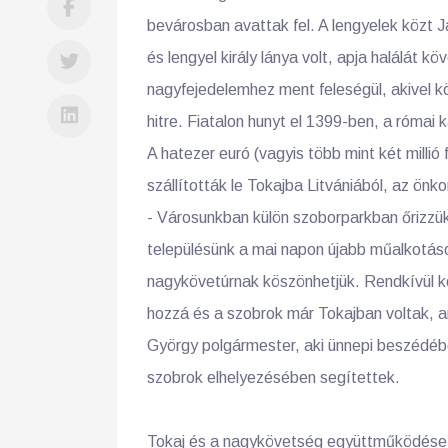
bevárosban avattak fel. A lengyelek közt J
és lengyel király lánya volt, apja halálát köv
nagyfejedelemhez ment feleségül, akivel kö
hitre. Fiatalon hunyt el 1399-ben, a római
A hatezer euró (vagyis több mint két milli
szállították le Tokajba Litvániából, az önk
- Városunkban külön szoborparkban őrizzük
településünk a mai napon újabb műalkotás
nagykövetúrnak köszönhetjük. Rendkívül kon
hozzá és a szobrok már Tokajban voltak, am
György polgármester, aki ünnepi beszédéb
szobrok elhelyezésében segítettek.
Tokaj és a nagykövetség együttműködése kö