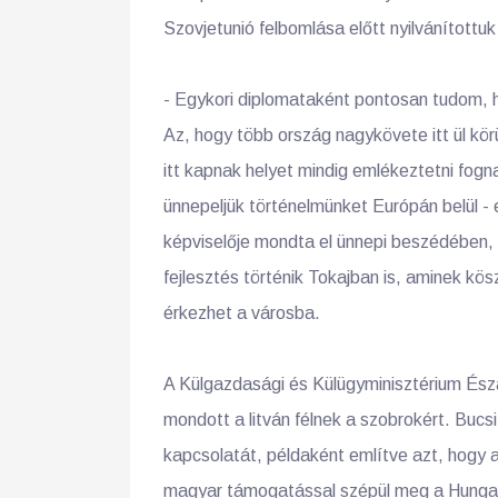
Szovjetunió felbomlása előtt nyilvánítottu
- Egykori diplomataként pontosan tudom, 
Az, hogy több ország nagykövete itt ül kör
itt kapnak helyet mindig emlékeztetni fogn
ünnepeljük történelmünket Európán belül -
képviselője mondta el ünnepi beszédében, a
fejlesztés történik Tokajban is, aminek kös
érkezhet a városba.
A Külgazdasági és Külügyminisztérium Ész
mondott a litván félnek a szobrokért. Bucs
kapcsolatát, példaként említve azt, hogy a
magyar támogatással szépül meg a Hungar