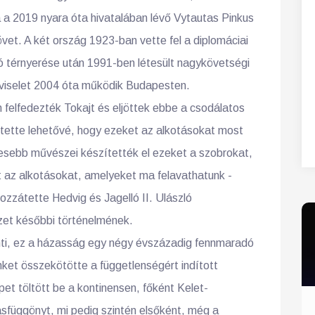
a 2019 nyara óta hivatalában lévő Vytautas Pinkus
vet. A két ország 1923-ban vette fel a diplomáciai
ó térnyerése után 1991-ben létesült nagykövetségi
épviselet 2004 óta működik Budapesten.
 felfedezték Tokajt és eljöttek ebbe a csodálatos
m tette lehetővé, hogy ezeket az alkotásokat most
íresebb művészei készítették el ezeket a szobrokat,
et az alkotásokat, amelyeket ma felavathatunk -
ozzátette Hedvig és Jagelló II. Ulászló
zet későbbi történelmének.
enti, ez a házasság egy négy évszázadig fennmaradó
nket összekötötte a függetlenségért indított
et töltött be a kontinensen, főként Kelet-
asfüggönyt, mi pedig szintén elsőként, még a