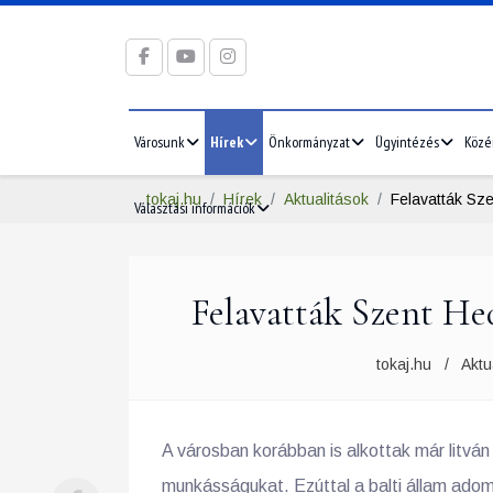
Városunk
Hírek
Önkormányzat
Ügyintézés
Közé
tokaj.hu
Hírek
Aktualitások
Felavatták Sze
Választási információk
Felavatták Szent Hed
tokaj.hu
Aktu
A városban korábban is alkottak már litvá
munkásságukat. Ezúttal a balti állam adom