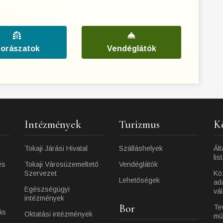
orászatok
Vendéglátók
Intézmények
Turizmus
K
Tokaji Járási Hivatal
Szálláshelyek
Ált
lis
és
Tokaji Városüzemeltető
Vendéglátók
Szervezet
Kö
Lehetőségek
ad
Egészségügyi
vá
intézmények
Bor
Te
ás
Oktatási intézmények
mű