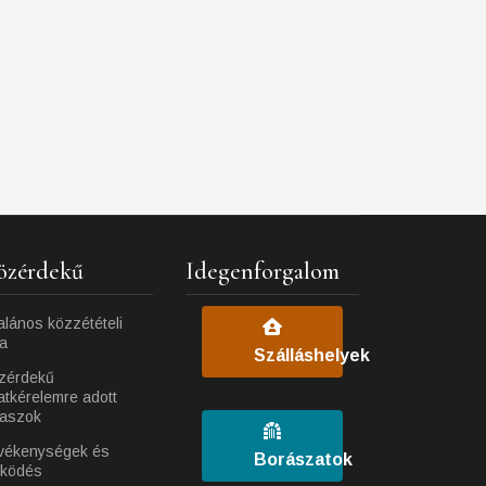
özérdekű
Idegenforgalom
alános közzétételi
ta
Szálláshelyek
zérdekű
atkérelemre adott
laszok
vékenységek és
Borászatok
ködés