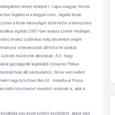
adwigaként ismert királynő I. Lajos magyar, horvát
etően foglalta el a lengyel trónt. Jagello litván
zösen a litván lakosságot áttérítette a keresztény
 katolikus egyház 1997-ben avatta szenté Hedviget.
ó forint) értékű szobrokat még december végén
ormányzat a bevárosban állította fel azokat.
 a litván művészek alkotásait. Azt, hogy
okkal gazdagodik leginkább Vytautas Pinkus
struktívan állt kérésünkhöz, fél év sem kellett
iért nagy köszönet illeti őt - mondta el Posta
en külön köszönetet mondott azoknak is, akik a
rülbelül egy évvel ezelőtt kezdődött, akkor első