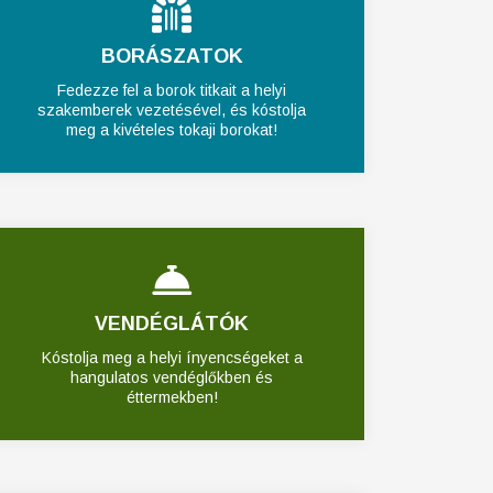
BORÁSZATOK
Fedezze fel a borok titkait a helyi
szakemberek vezetésével, és kóstolja
meg a kivételes tokaji borokat!
VENDÉGLÁTÓK
Kóstolja meg a helyi ínyencségeket a
hangulatos vendéglőkben és
éttermekben!