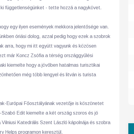
k ki függetlenségünket - tette hozzá a nagykövet.
hogy egy ilyen események mekkora jelentősége van.
ünkben óriási dolog, azzal pedig hogy ezek a szobrok
ak arra, hogy mi itt együtt vagyunk és közösen
 ezt már Koncz Zsófia a térség országgyűlési
ki kiemelte hogy a jövőben hatalmas turisztikai
zönhetően még több lengyel és litván is turista
ak-Európai Főosztályának vezetője is köszönetet
i-Szabó Edit kiemelte a két ország szoros és jó
 Vilniusi Katedrális Szent László kápolnája és szobra
y Helps programon keresztül.