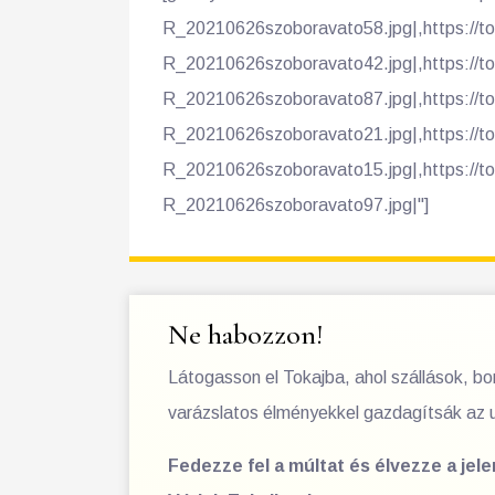
R_20210626szoboravato58.jpg|,https://t
R_20210626szoboravato42.jpg|,https://t
R_20210626szoboravato87.jpg|,https://t
R_20210626szoboravato21.jpg|,https://t
R_20210626szoboravato15.jpg|,https://t
R_20210626szoboravato97.jpg|"]
Ne habozzon!
Látogasson el Tokajba, ahol szállások, b
varázslatos élményekkel gazdagítsák az 
Fedezze fel a múltat és élvezze a jel