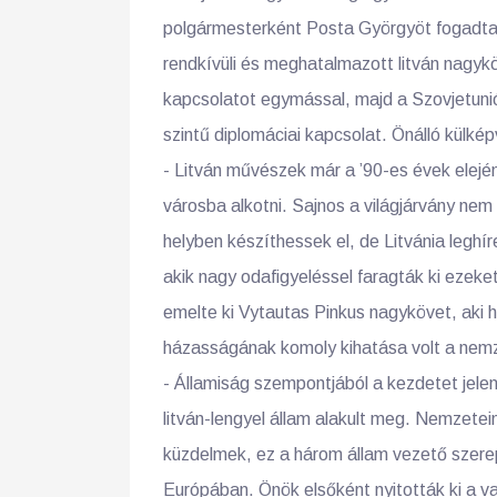
polgármesterként Posta Györgyöt fogadta 
rendkívüli és meghatalmazott litván nagykö
kapcsolatot egymással, majd a Szovjetuni
szintű diplomáciai kapcsolat. Önálló külk
- Litván művészek már a ’90-es évek elején
városba alkotni. Sajnos a világjárvány ne
helyben készíthessek el, de Litvánia legh
akik nagy odafigyeléssel faragták ki ezek
emelte ki Vytautas Pinkus nagykövet, aki h
házasságának komoly kihatása volt a nem
- Államiság szempontjából a kezdetet jel
litván-lengyel állam alakult meg. Nemzetei
küzdelmek, ez a három állam vezető szerep
Európában. Önök elsőként nyitották ki a v