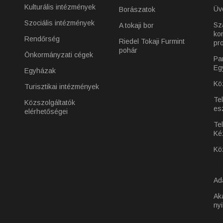
Kulturális intézmények
Üv
Borászatok
Szociális intézmények
Sz
A tokaji bor
ko
Rendőrség
Riedel Tokaji Furmint
pr
pohár
Önkormányzati cégek
Pa
Eg
Egyházak
Kö
Turisztikai intézmények
Te
Közszolgáltatók
es
elérhetőségei
Tel
Ké
Kö
Ad
Ak
nyi