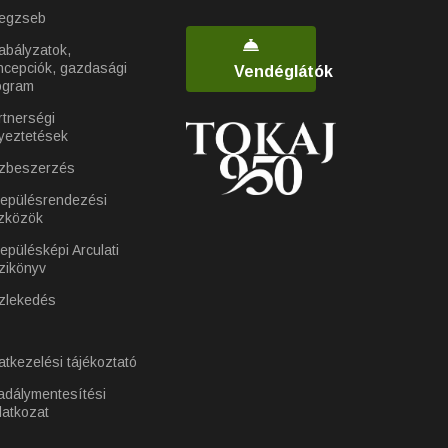
egzseb
abályzatok,
ncepciók, gazdasági
Vendéglátók
ogram
rtnerségi
yeztetések
zbeszerzés
lepülésrendezési
zközök
epülésképi Arculati
zikönyv
zlekedés
atkezelési tájékoztató
adálymentesítési
latkozat