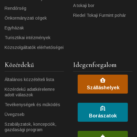
A tokaji bor
Rendőrség
Riedel Tokaji Furmint pohár
Önkormányzati cégek
Egyházak
Turisztikai intézmények
Közszolgáltatók elérhetőségei
Közérdekű
Idegenforgalom
Általános közzétételi lista
Szálláshelyek
Közérdekű adatkérelemre
adott válaszok
Tevékenységek és működés
Üvegzseb
Borászatok
Szabályzatok, koncepciók,
gazdasági program