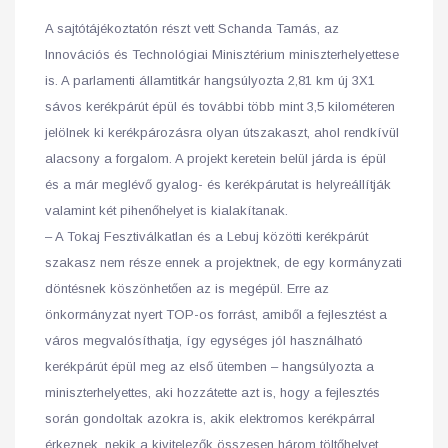
A sajtótájékoztatón részt vett Schanda Tamás, az
Innovációs és Technológiai Minisztérium miniszterhelyettese
is. A parlamenti államtitkár hangsúlyozta 2,81 km új 3X1
sávos kerékpárút épül és további több mint 3,5 kilométeren
jelölnek ki kerékpározásra olyan útszakaszt, ahol rendkívül
alacsony a forgalom. A projekt keretein belül járda is épül
és a már meglévő gyalog- és kerékpárutat is helyreállítják
valamint két pihenőhelyet is kialakítanak.
– A Tokaj Fesztiválkatlan és a Lebuj közötti kerékpárút
szakasz nem része ennek a projektnek, de egy kormányzati
döntésnek köszönhetően az is megépül. Erre az
önkormányzat nyert TOP-os forrást, amiből a fejlesztést a
város megvalósíthatja, így egységes jól használható
kerékpárút épül meg az első ütemben – hangsúlyozta a
miniszterhelyettes, aki hozzátette azt is, hogy a fejlesztés
során gondoltak azokra is, akik elektromos kerékpárral
érkeznek, nekik a kivitelezők összesen három töltőhelyet