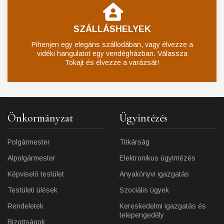
SZÁLLÁSHELYEK
Pihenjen egy elegáns szállodában, vagy élvezze a
vidéki hangulatot egy vendégházban. Válassza
Tokajt és élvezze a varázsát!
Önkormányzat
Ügyintézés
Polgármester
Titkárság
Alpolgármester
Elektronikus ügyintézés
Képviselő testület
Anyakönyvi igazgatás
Testületi ülések
Szociális ügyek
Rendeletek
Kereskedelmi igazgatás és
telepengedély
Bizottságok