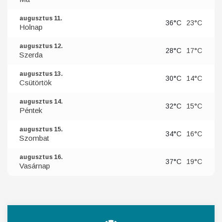
augusztus 11.
36°C
23°C
Holnap
augusztus 12.
28°C
17°C
Szerda
augusztus 13.
30°C
14°C
Csütörtök
augusztus 14.
32°C
15°C
Péntek
augusztus 15.
34°C
16°C
Szombat
augusztus 16.
37°C
19°C
Vasárnap