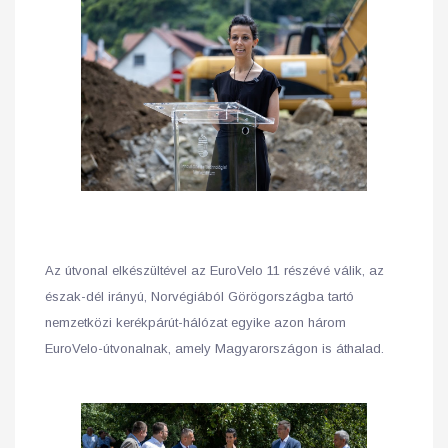
Az útvonal elkészültével az EuroVelo 11 részévé válik, az
észak-dél irányú, Norvégiából Görögországba tartó
nemzetközi kerékpárút-hálózat egyike azon három
EuroVelo-útvonalnak, amely Magyarországon is áthalad.