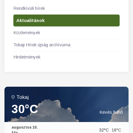
Rendkívüli hírek
Aktualitások
Közlemények
Tokaji Hírek újság archívuma
Hirdetmények
Tokaj
30°C
Kevés felhő
augusztus 10.
32°C
18°C
Ma