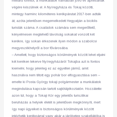
milliárd forintot, a munkálatok várhatóan jövő év áprilisának
végére készülnek el. A Nyíregyháza és Tokaj közötti,
mintegy harminc kilométeres kerékpárutat 2017-ben adták
át, azóta jelentősen megemelkedett Hegyalján a biciklis
turisták száma. A családok számára sem megerőltető,
kényelmesen megtehető távolság sokakat vonzott két
kerékre, így sokan érkezenek ilyen módon a szabolcsi
megyeszékhelyről a bor fővárosába.
– Amellett, hogy biztonságos körülmények között lehet eljutni
két keréken tekerve Nyíregyházáról Tokajba azt is fontos
kiemelni, hogy jelenleg ez az egyetlen jármű, amit
használva nem tiltott egy pohár bor elfogyasztása sem –
emelte ki Posta György tokaji polgármester a munkálatok
megindulása kapcsán tartott sajtótájékoztatón. Hozzátette:
azon túl, hogy a Tokaji Kör egy jelentős turisztikai
beruházás a helyiek életét is jelentősen megkönnyíti, mert
így napi ügyeiket is biztonságos körülmények között
intézhetik kerékpárral vagy akár a járóbeteg szakellátóba is