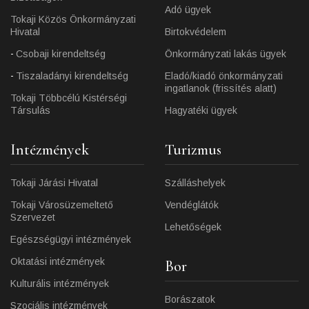
Adó ügyek
Tokaji Közös Önkormányzati
Hivatal
Birtokvédelem
Csobaji kirendeltség
Önkormányzati lakás ügyek
Tiszaladányi kirendeltség
Eladó/kiadó önkormányzati
ingatlanok (frissítés alatt)
Tokaji Többcélú Kistérségi
Társulás
Hagyatéki ügyek
Intézmények
Turizmus
Tokaji Járási Hivatal
Szálláshelyek
Tokaji Városüzemeltető
Vendéglátók
Szervezet
Lehetőségek
Egészségügyi intézmények
Oktatási intézmények
Bor
Kulturális intézmények
Borászatok
Szociális intézmények