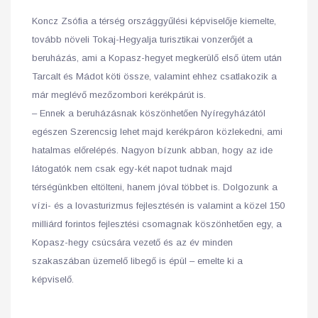
Koncz Zsófia a térség országgyűlési képviselője kiemelte,
tovább növeli Tokaj-Hegyalja turisztikai vonzerőjét a
beruházás, ami a Kopasz-hegyet megkerülő első ütem után
Tarcalt és Mádot köti össze, valamint ehhez csatlakozik a
már meglévő mezőzombori kerékpárút is.
– Ennek a beruházásnak köszönhetően Nyíregyházától
egészen Szerencsig lehet majd kerékpáron közlekedni, ami
hatalmas előrelépés. Nagyon bízunk abban, hogy az ide
látogatók nem csak egy-két napot tudnak majd
térségünkben eltölteni, hanem jóval többet is. Dolgozunk a
vízi- és a lovasturizmus fejlesztésén is valamint a közel 150
milliárd forintos fejlesztési csomagnak köszönhetően egy, a
Kopasz-hegy csúcsára vezető és az év minden
szakaszában üzemelő libegő is épül – emelte ki a
képviselő.