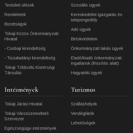
Testületi ülések
Szociális ügyek
Rendeletek
Kereskedelmi igazgatás és
telepengedély
Bizottságok
Adó ügyek
Tokaji Közös Önkormányzati
Hivatal
Birtokvédelem
Csobaji kirendeltség
Önkormányzati lakás ügyek
Tiszaladányi kirendeltség
Eladó/kiadó önkormányzati
ingatlanok (frissítés alatt)
Tokaji Többcélú Kistérségi
Társulás
Hagyatéki ügyek
Intézmények
Turizmus
Tokaji Járási Hivatal
Szálláshelyek
Tokaji Városüzemeltető
Vendéglátók
Szervezet
Lehetőségek
Egészségügyi intézmények