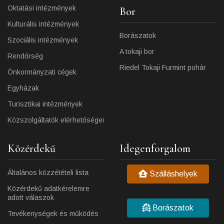
Oktatási intézmények
Bor
Kulturális intézmények
Borászatok
Szociális intézmények
A tokaji bor
Rendőrség
Riedel Tokaji Furmint pohár
Önkormányzati cégek
Egyházak
Turisztikai intézmények
Közszolgáltatók elérhetőségei
Közérdekű
Idegenforgalom
Általános közzétételi lista
Szálláshelyek
Közérdekű adatkérelemre
adott válaszok
Borászatok
Tevékenységek és működés