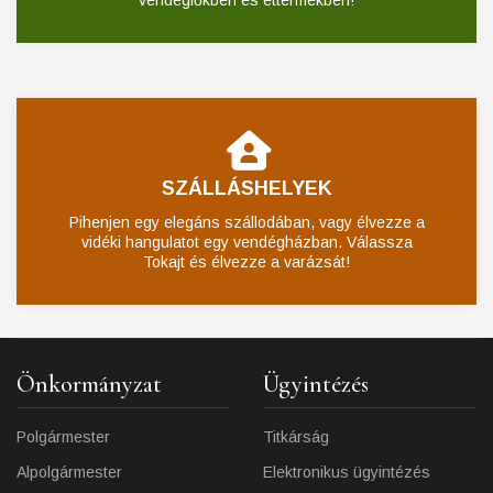
vendéglőkben és éttermekben!
SZÁLLÁSHELYEK
Pihenjen egy elegáns szállodában, vagy élvezze a
vidéki hangulatot egy vendégházban. Válassza
Tokajt és élvezze a varázsát!
Önkormányzat
Ügyintézés
Polgármester
Titkárság
Alpolgármester
Elektronikus ügyintézés