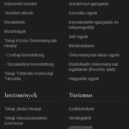
Képviselő testület
Anyakönyvi igazgatás
Testületi ülések
Szociális ügyek
Rendeletek
Kereskedelmi igazgatás és
telepengedély
Bizottságok
Adó ügyek
Tokaji Közös Önkormányzati
Hivatal
Birtokvédelem
Csobaji kirendeltség
Önkormányzati lakás ügyek
Tiszaladányi kirendeltség
Eladó/kiadó önkormányzati
ingatlanok (frissítés alatt)
Tokaji Többcélú Kistérségi
Társulás
Hagyatéki ügyek
Intézmények
Turizmus
Tokaji Járási Hivatal
Szálláshelyek
Tokaji Városüzemeltető
Vendéglátók
Szervezet
Lehetőségek