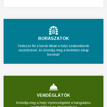
BORÁSZATOK
Fedezze fel a borok titkait a helyi szakemberek
vezetésével, és kóstolja meg a kivételes tokaji
borokat!
VENDÉGLÁTÓK
Kóstolja meg a helyi ínyencségeket a hangulatos