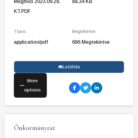
Meghivo 2023.09.28.
88.34 KB
KT.PDF
Típus
Megtekintve
application/pdf
686 Megtekintve
Letöltés
More
options
Önkormányzat