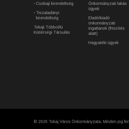
Csobaji kirendeltség
Önkormányzati lakás
ügyek
Tiszaladányi
kirendeltség
Eladó/kiadó
önkormányzati
Tokaji Többcélú
ingatlanok (frissítés
Kistérségi Társulás
alatt)
Hagyatéki ügyek
© 2026 Tokaj Város Önkormányzata. Minden jog fen