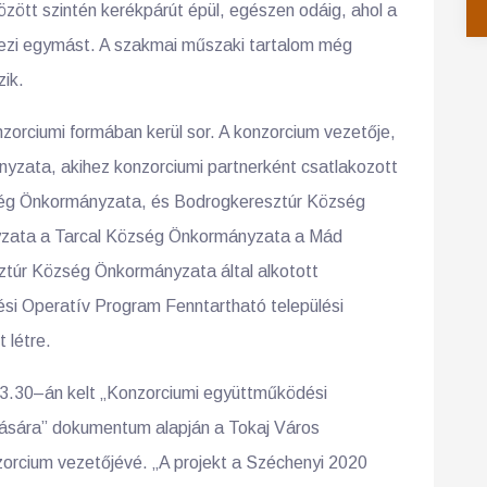
 között szintén kerékpárút épül, egészen odáig, ahol a
tezi egymást. A szakmai műszaki tartalom még
ik.
zorciumi formában kerül sor. A konzorcium vezetője,
yzata, akihez konzorciumi partnerként csatlakozott
ég Önkormányzata, és Bodrogkeresztúr Község
zata a Tarcal Község Önkormányzata a Mád
úr Község Önkormányzata által alkotott
tési Operatív Program Fenntartható települési
 létre.
3.30–án kelt „Konzorciumi együttműködési
ására” dokumentum alapján a Tokaj Város
rcium vezetőjévé. „A projekt a Széchenyi 2020