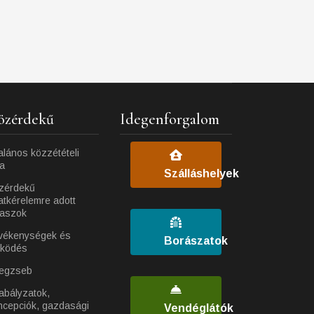
özérdekű
Idegenforgalom
alános közzétételi
ta
Szálláshelyek
zérdekű
atkérelemre adott
laszok
vékenységek és
Borászatok
ködés
egzseb
abályzatok,
ncepciók, gazdasági
Vendéglátók