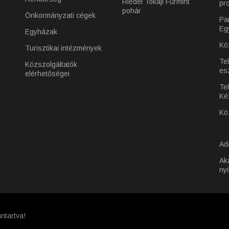
Riedel Tokaji Furmint
pr
pohár
Önkormányzati cégek
Pa
Eg
Egyházak
Kö
Turisztikai intézmények
Te
Közszolgáltatók
es
elérhetőségei
Tel
Ké
Kö
Ad
Ak
nyi
ntartva!