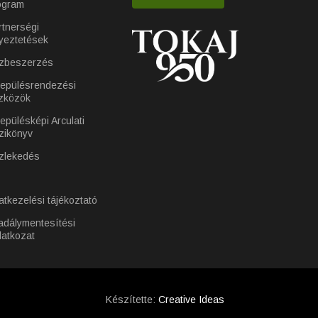
ogram
rtnerségi
yeztetések
zbeszerzés
lepülésrendezési
zközök
epülésképi Arculati
zikönyv
zlekedés
atkezelési tájékoztató
adálymentesítési
latkozat
Készítette:
Creative Ideas