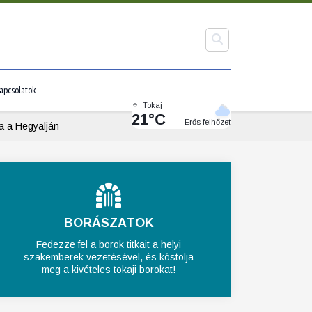
apcsolatok
Tokaj
21°C
Erős felhőzet
sa a Hegyalján
BORÁSZATOK
Fedezze fel a borok titkait a helyi
szakemberek vezetésével, és kóstolja
meg a kivételes tokaji borokat!