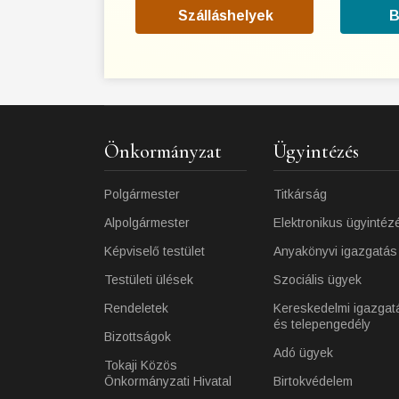
Szálláshelyek
B
Önkormányzat
Ügyintézés
Polgármester
Titkárság
Alpolgármester
Elektronikus ügyintéz
Képviselő testület
Anyakönyvi igazgatás
Testületi ülések
Szociális ügyek
Rendeletek
Kereskedelmi igazgat
és telepengedély
Bizottságok
Adó ügyek
Tokaji Közös
Önkormányzati Hivatal
Birtokvédelem