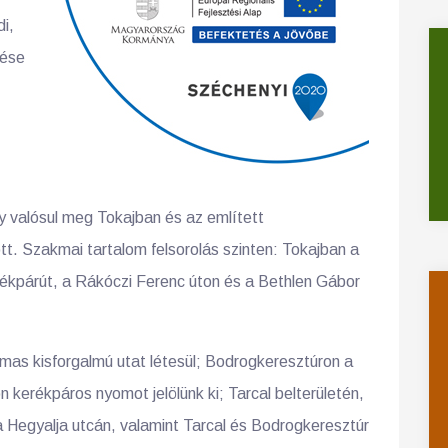
i,
rése
y valósul meg Tokajban és az említett
tt. Szakmai tartalom felsorolás szinten: Tokajban a
erékpárút, a Rákóczi Ferenc úton és a Bethlen Gábor
mas kisforgalmú utat létesül; Bodrogkeresztúron a
n kerékpáros nyomot jelölünk ki; Tarcal belterületén,
 Hegyalja utcán, valamint Tarcal és Bodrogkeresztúr