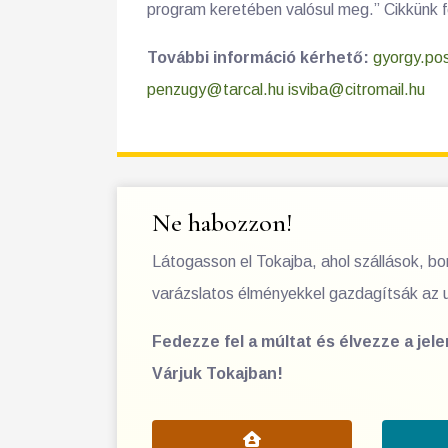
program keretében valósul meg.” Cikkünk 
További információ kérhető:
gyorgy.po
penzugy@tarcal.hu
isviba@citromail.hu
Ne habozzon!
Látogasson el Tokajba, ahol szállások, b
varázslatos élményekkel gazdagítsák az 
Fedezze fel a múltat és élvezze a jel
Várjuk Tokajban!