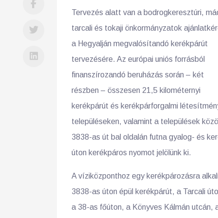
Tervezés alatt van a bodrogkeresztúri, mád
tarcali és tokaji önkormányzatok ajánlatké
a Hegyalján megvalósítandó kerékpárút
tervezésére. Az európai uniós forrásból
finanszírozandó beruházás során – két
részben – összesen 21,5 kilométernyi
kerékpárút és kerékpárforgalmi létesítmén
településeken, valamint a települések közö
3838-as út bal oldalán futna gyalog- és k
úton kerékpáros nyomot jelölünk ki.
A víziközponthoz egy kerékpározásra alkal
3838-as úton épül kerékpárút, a Tarcali úto
a 38-as főúton, a Könyves Kálmán utcán, a