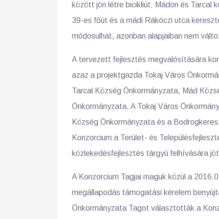
között jön létre bicikliút; Mádon és Tarcal
39-es főút és a mádi Rákóczi utca keresz
módosulhat, azonban alapjaiban nem változ
A tervezett fejlesztés megvalósítására kon
azaz a projektgazda Tokaj Város Önkormán
Tarcal Község Önkormányzata, Mád Közs
Önkormányzata. A Tokaj Város Önkormány
Község Önkormányzata és a Bodrogkereszt
Konzorcium a Terület- és Településfejlesz
közlekedésfejlesztés tárgyú felhívására jött
A Konzorcium Tagjai maguk közül a 2016.0
megállapodás támogatási kérelem benyújt
Önkormányzata Tagot választották a Konzo