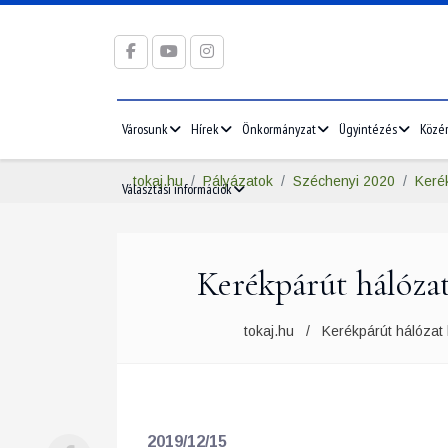
Városunk
Hírek
Önkormányzat
Ügyintézés
Közé
tokaj.hu
Pályázatok
Széchenyi 2020
Kerék
Választási információk
Kerékpárút hálózat
tokaj.hu
Kerékpárút hálózat 
2019/12/15