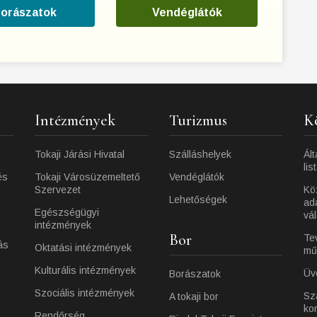
orászatok
Vendéglátók
Intézmények
Turizmus
K
Tokaji Járási Hivatal
Szálláshelyek
Ált
lis
és
Tokaji Városüzemeltető
Vendéglátók
Szervezet
Kö
Lehetőségek
ad
Egészségügyi
vá
intézmények
Bor
Te
ás
Oktatási intézmények
mű
Kulturális intézmények
Üv
Borászatok
Szociális intézmények
Sz
A tokaji bor
ko
Rendőrség