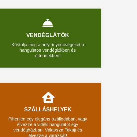
VENDÉGLÁTÓK
Kóstolja meg a helyi ínyencségeket a
hangulatos vendéglőkben és
éttermekben!
SZÁLLÁSHELYEK
Pihenjen egy elegáns szállodában, vagy
élvezze a vidéki hangulatot egy
vendégházban. Válassza Tokajt és
élvezze a varázsát!