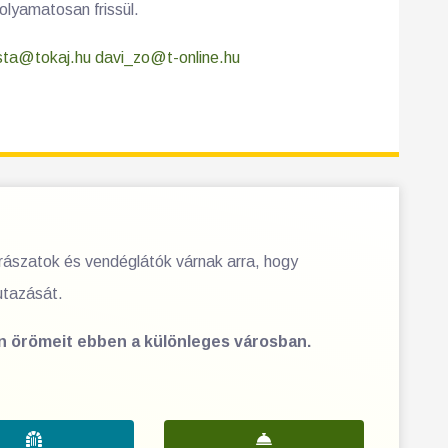
folyamatosan frissül.
sta@tokaj.hu
davi_zo@t-online.hu
orászatok és vendéglátók várnak arra, hogy
utazását.
en örömeit ebben a különleges városban.