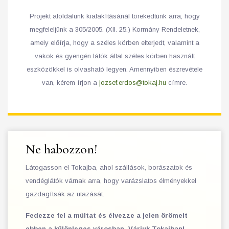
Projekt aloldalunk kialakításánál törekedtünk arra, hogy
megfeleljünk a 305/2005. (XII. 25.) Kormány Rendeletnek,
amely előírja, hogy a széles körben elterjedt, valamint a
vakok és gyengén látók által széles körben használt
eszközökkel is olvasható legyen. Amennyiben észrevétele
van, kérem írjon a
jozsef.erdos@tokaj.hu
címre.
Ne habozzon!
Látogasson el Tokajba, ahol szállások, borászatok és
vendéglátók várnak arra, hogy varázslatos élményekkel
gazdagítsák az utazását.
Fedezze fel a múltat és élvezze a jelen örömeit
ebben a különleges városban. Várjuk Tokajban!