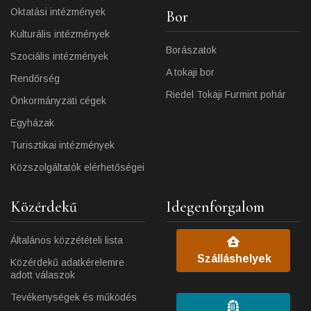
Oktatási intézmények
Bor
Kulturális intézmények
Borászatok
Szociális intézmények
A tokaji bor
Rendőrség
Riedel Tokaji Furmint pohár
Önkormányzati cégek
Egyházak
Turisztikai intézmények
Közszolgáltatók elérhetőségei
Közérdekű
Idegenforgalom
Általános közzétételi lista
Szálláshelyek
Közérdekű adatkérelemre
adott válaszok
Tevékenységek és működés