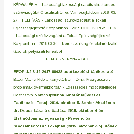
KÉPGALÉRIA - Lakossági lakossági carotis ultrahangos
szűrővizsgálat Olaszliszkán és Vámosújfaluban 2019. 03.
27.
FELHÍVÁS - Lakossági szűrővizsgálat a Tokaji
Egészségfejlesztő Központban - 2019.03.30.
KÉPGALÉRIA
- Lakossági szűrővizsgálat a Tokaji Egészségfejlesztő
Központban - 2019.03.30.
Nordic walking és életmódváltó
táborok pályázati forrásból
RENDEZVÉNYNAPTÁR
EFOP-1.5.3-16-2017-00038 adatkezelési tájékoztató
Baba-Mama klub a könyvtárban - téma: Mozgásszervi
problémák gyermekkorban - Egészséges mozgásfejlődés
Halfesztivál Vámosújfaluban
Amatőr Művészeti
Találkozó - Tokaj, 2019. október 5.
Senior Akadémia -
dr. Dobos László előadása 2019. október 4-én
Életmódban az egészség - Prevenciós
programsorozat Tokajban (2019. október 4-5)
Idősek
napi rendezvény Sárospatakon 2019. október 11-én