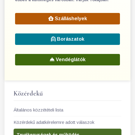
Szálláshelyek
Borászatok
Vendéglátók
Közérdekű
Általános közzétételi lista
Közérdekű adatkérelemre adott válaszok
Tevékenységek és működés