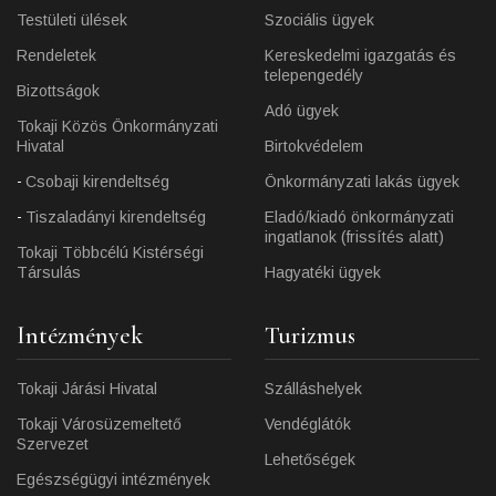
Testületi ülések
Szociális ügyek
Rendeletek
Kereskedelmi igazgatás és
telepengedély
Bizottságok
Adó ügyek
Tokaji Közös Önkormányzati
Hivatal
Birtokvédelem
Csobaji kirendeltség
Önkormányzati lakás ügyek
Tiszaladányi kirendeltség
Eladó/kiadó önkormányzati
ingatlanok (frissítés alatt)
Tokaji Többcélú Kistérségi
Társulás
Hagyatéki ügyek
Intézmények
Turizmus
Tokaji Járási Hivatal
Szálláshelyek
Tokaji Városüzemeltető
Vendéglátók
Szervezet
Lehetőségek
Egészségügyi intézmények