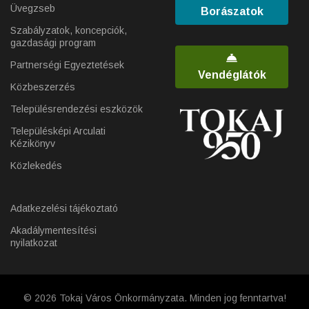
Üvegzseb
Borászatok
Szabályzatok, koncepciók,
gazdasági program
Partnerségi Egyeztetések
Vendéglátók
Közbeszerzés
Településrendezési eszközök
Településképi Arculati
Kézikönyv
Közlekedés
Adatkezelési tájékoztató
Akadálymentesítési
nyilatkozat
© 2026 Tokaj Város Önkormányzata. Minden jog fenntartva!