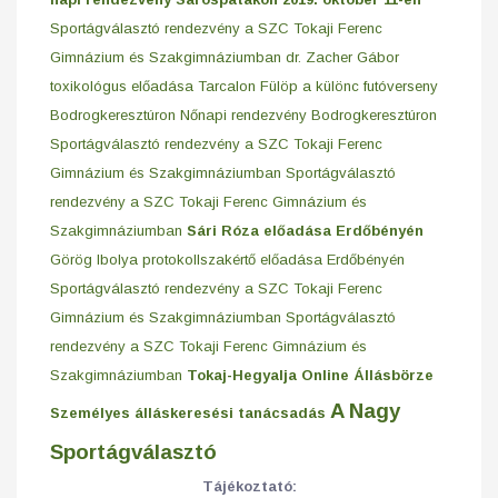
Sportágválasztó rendezvény a SZC Tokaji Ferenc
Gimnázium és Szakgimnáziumban
dr. Zacher Gábor
toxikológus előadása Tarcalon
Fülöp a különc futóverseny
Bodrogkeresztúron
Nőnapi rendezvény Bodrogkeresztúron
Sportágválasztó rendezvény a SZC Tokaji Ferenc
Gimnázium és Szakgimnáziumban
Sportágválasztó
rendezvény a SZC Tokaji Ferenc Gimnázium és
Szakgimnáziumban
Sári Róza előadása Erdőbényén
Görög Ibolya protokollszakértő előadása Erdőbényén
Sportágválasztó rendezvény a SZC Tokaji Ferenc
Gimnázium és Szakgimnáziumban
Sportágválasztó
rendezvény a SZC Tokaji Ferenc Gimnázium és
Szakgimnáziumban
Tokaj-Hegyalja Online Állásbörze
A Nagy
Személyes álláskeresési tanácsadás
Sportágválasztó
Tájékoztató: