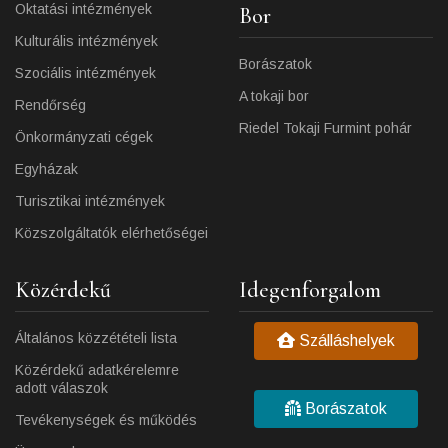
Oktatási intézmények
Bor
Kulturális intézmények
Borászatok
Szociális intézmények
A tokaji bor
Rendőrség
Riedel Tokaji Furmint pohár
Önkormányzati cégek
Egyházak
Turisztikai intézmények
Közszolgáltatók elérhetőségei
Közérdekű
Idegenforgalom
Általános közzétételi lista
Szálláshelyek
Közérdekű adatkérelemre
adott válaszok
Borászatok
Tevékenységek és működés