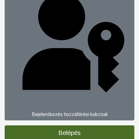
Bejelentkezés hozzáférési kulccsal
Belépés