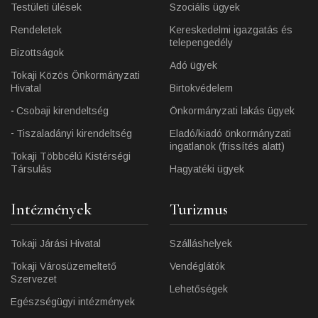
Testületi ülések
Szociális ügyek
Rendeletek
Kereskedelmi igazgatás és
telepengedély
Bizottságok
Adó ügyek
Tokaji Közös Önkormányzati
Hivatal
Birtokvédelem
Csobaji kirendeltség
Önkormányzati lakás ügyek
Tiszaladányi kirendeltség
Eladó/kiadó önkormányzati
ingatlanok (frissítés alatt)
Tokaji Többcélú Kistérségi
Társulás
Hagyatéki ügyek
Intézmények
Turizmus
Tokaji Járási Hivatal
Szálláshelyek
Tokaji Városüzemeltető
Vendéglátók
Szervezet
Lehetőségek
Egészségügyi intézmények