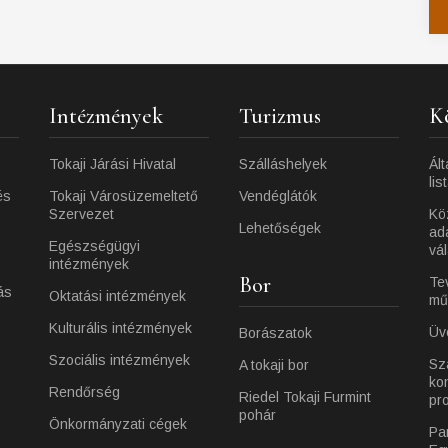
Intézmények
Turizmus
K
Tokaji Járási Hivatal
Szálláshelyek
Ált
lis
és
Tokaji Városüzemeltető
Vendéglátók
Szervezet
Kö
Lehetőségek
ad
Egészségügyi
vá
intézmények
Bor
Te
ás
Oktatási intézmények
mű
Kulturális intézmények
Üv
Borászatok
Szociális intézmények
Sz
A tokaji bor
ko
Rendőrség
Riedel Tokaji Furmint
pr
pohár
Önkormányzati cégek
Pa