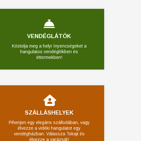
VENDÉGLÁTÓK
Kóstolja meg a helyi ínyencségeket a
hangulatos vendéglőkben és
éttermekben!
SZÁLLÁSHELYEK
Pihenjen egy elegáns szállodában, vagy
élvezze a vidéki hangulatot egy
vendégházban. Válassza Tokajt és
élvezze a varázsát!