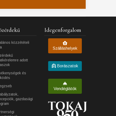
özérdekű
Idegenforgalom
alános közzétételi
ta
Szálláshelyek
zérdekű
atkérelemre adott
laszok
Borászatok
vékenységek és
ködés
egzseb
Vendéglátók
abályzatok,
ncepciók, gazdasági
ogram
rtnerségi