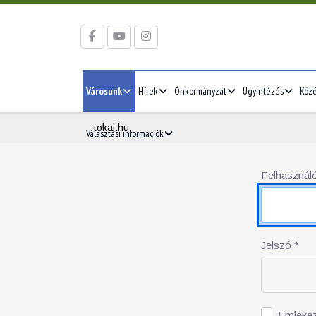
Városunk
Hírek
Önkormányzat
Ügyintézés
Köz
tokaj.hu
Választási információk
Felhasználó
Jelszó
*
Emléke