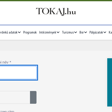
érdekű adatok
Programok
Intézmények
Turizmus
Bor
Pályázatok
Ka
i név
*
Jelszó megjelenítése
zzen rám