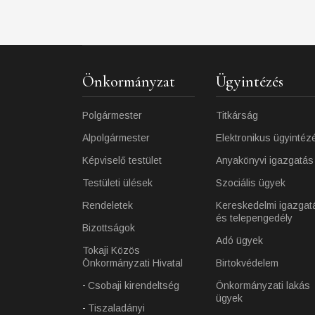
Önkormányzat
Ügyintézés
Polgármester
Titkárság
Alpolgármester
Elektronikus ügyintéz
Képviselő testület
Anyakönyvi igazgatás
Testületi ülések
Szociális ügyek
Rendeletek
Kereskedelmi igazgat
és telepengedély
Bizottságok
Adó ügyek
Tokaji Közös
Önkormányzati Hivatal
Birtokvédelem
Csobaji kirendeltség
Önkormányzati lakás
ügyek
Tiszaladányi