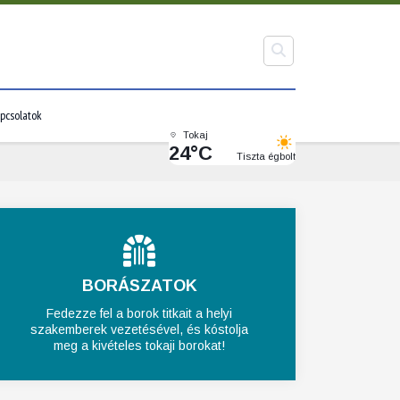
pcsolatok
Tokaj
24°C
Tiszta égbolt
BORÁSZATOK
Fedezze fel a borok titkait a helyi
szakemberek vezetésével, és kóstolja
meg a kivételes tokaji borokat!