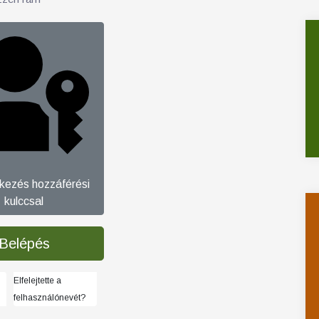
tkezés hozzáférési
kulccsal
Belépés
Elfelejtette a
felhasználónevét?