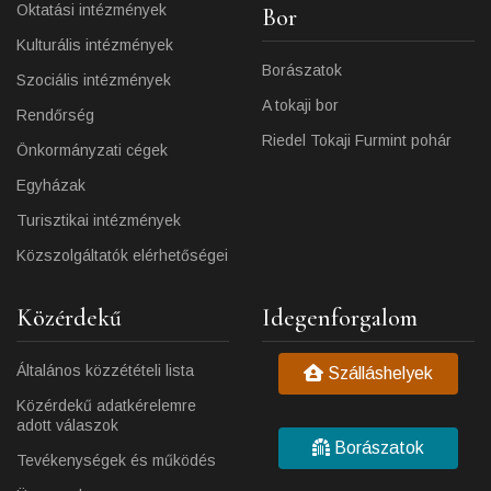
Oktatási intézmények
Bor
Kulturális intézmények
Borászatok
Szociális intézmények
A tokaji bor
Rendőrség
Riedel Tokaji Furmint pohár
Önkormányzati cégek
Egyházak
Turisztikai intézmények
Közszolgáltatók elérhetőségei
Közérdekű
Idegenforgalom
Általános közzétételi lista
Szálláshelyek
Közérdekű adatkérelemre
adott válaszok
Borászatok
Tevékenységek és működés