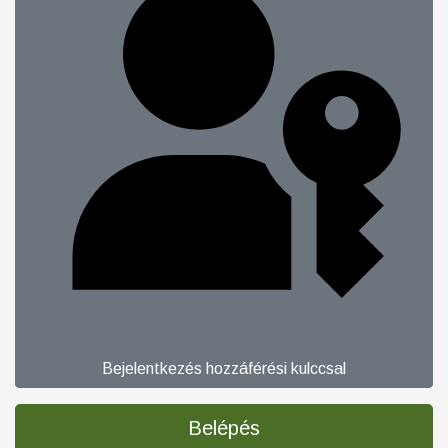
Bejelentkezés hozzáférési kulccsal
Belépés