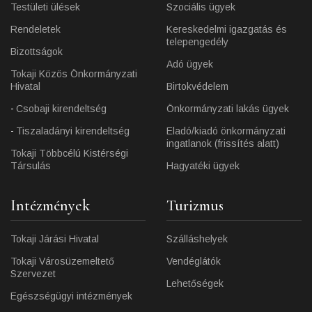
Testületi ülések
Szociális ügyek
Rendeletek
Kereskedelmi igazgatás és
telepengedély
Bizottságok
Adó ügyek
Tokaji Közös Önkormányzati
Hivatal
Birtokvédelem
Csobaji kirendeltség
Önkormányzati lakás ügyek
Tiszaladányi kirendeltség
Eladó/kiadó önkormányzati
ingatlanok (frissítés alatt)
Tokaji Többcélú Kistérségi
Társulás
Hagyatéki ügyek
Intézmények
Turizmus
Tokaji Járási Hivatal
Szálláshelyek
Tokaji Városüzemeltető
Vendéglátók
Szervezet
Lehetőségek
Egészségügyi intézmények