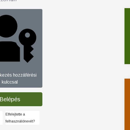
tkezés hozzáférési
kulccsal
Belépés
Elfelejtette a
felhasználónevét?