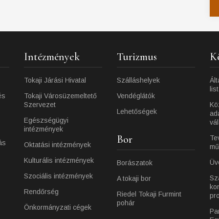
Intézmények
Turizmus
K
Tokaji Járási Hivatal
Szálláshelyek
Ált
lis
és
Tokaji Városüzemeltető
Vendéglátók
Szervezet
Kö
Lehetőségek
ad
Egészségügyi
vá
intézmények
Bor
Te
ás
Oktatási intézmények
mű
Kulturális intézmények
Üv
Borászatok
Szociális intézmények
Sz
A tokaji bor
ko
Rendőrség
Riedel Tokaji Furmint
pr
pohár
Önkormányzati cégek
Pa