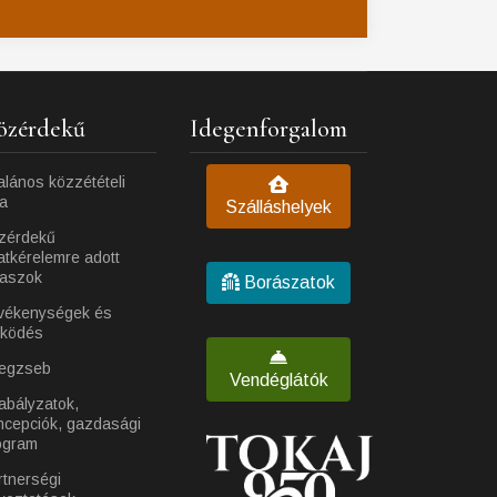
özérdekű
Idegenforgalom
alános közzétételi
ta
Szálláshelyek
zérdekű
atkérelemre adott
laszok
Borászatok
vékenységek és
ködés
egzseb
Vendéglátók
abályzatok,
ncepciók, gazdasági
ogram
rtnerségi