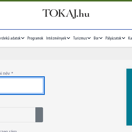
érdekű adatok
Programok
Intézmények
Turizmus
Bor
Pályázatok
Ka
i név
*
Jelszó megjelenítése
zzen rám