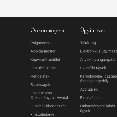
Önkormányzat
Ügyintézés
Polgármester
Titkárság
Alpolgármester
Elektronikus ügyintéz
Képviselő testület
Anyakönyvi igazgatás
Testületi ülések
Szociális ügyek
Rendeletek
Kereskedelmi igazgat
és telepengedély
Bizottságok
Adó ügyek
Tokaji Közös
Önkormányzati Hivatal
Birtokvédelem
Csobaji kirendeltség
Önkormányzati lakás
ügyek
Tiszaladányi