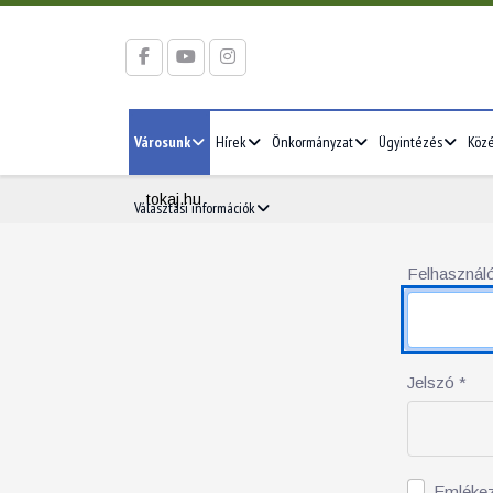
Városunk
Hírek
Önkormányzat
Ügyintézés
Köz
tokaj.hu
Választási információk
Felhasználó
Jelszó
*
Emléke