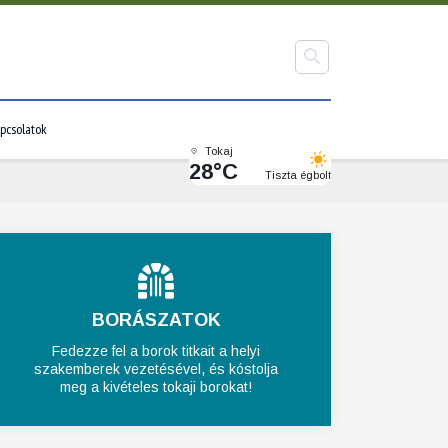
pcsolatok
Tokaj
28°C
Tiszta égbolt
BORÁSZATOK
Fedezze fel a borok titkait a helyi
szakemberek vezetésével, és kóstolja
meg a kivételes tokaji borokat!