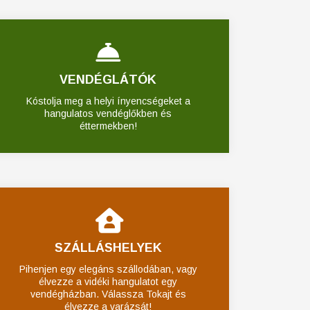
VENDÉGLÁTÓK
Kóstolja meg a helyi ínyencségeket a
hangulatos vendéglőkben és
éttermekben!
SZÁLLÁSHELYEK
Pihenjen egy elegáns szállodában, vagy
élvezze a vidéki hangulatot egy
vendégházban. Válassza Tokajt és
élvezze a varázsát!