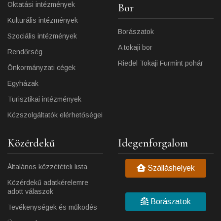
Oktatási intézmények
Bor
Kulturális intézmények
Borászatok
Szociális intézmények
A tokaji bor
Rendőrség
Riedel Tokaji Furmint pohár
Önkormányzati cégek
Egyházak
Turisztikai intézmények
Közszolgáltatók elérhetőségei
Közérdekű
Idegenforgalom
Általános közzétételi lista
Szálláshelyek
Közérdekű adatkérelemre
adott válaszok
Borászatok
Tevékenységek és működés