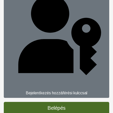
Bejelentkezés hozzáférési kulccsal
Belépés