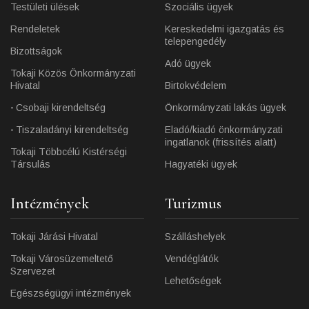
Testületi ülések
Szociális ügyek
Rendeletek
Kereskedelmi igazgatás és
telepengedély
Bizottságok
Adó ügyek
Tokaji Közös Önkormányzati
Hivatal
Birtokvédelem
Csobaji kirendeltség
Önkormányzati lakás ügyek
Tiszaladányi kirendeltség
Eladó/kiadó önkormányzati
ingatlanok (frissítés alatt)
Tokaji Többcélú Kistérségi
Társulás
Hagyatéki ügyek
Intézmények
Turizmus
Tokaji Járási Hivatal
Szálláshelyek
Tokaji Városüzemeltető
Vendéglátók
Szervezet
Lehetőségek
Egészségügyi intézmények