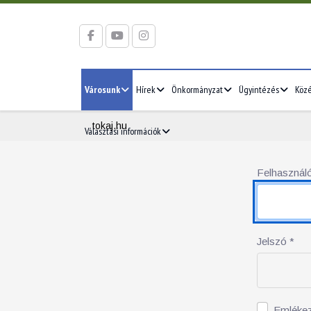
Városunk
Hírek
Önkormányzat
Ügyintézés
Köz
tokaj.hu
Választási információk
Felhasználó
Jelszó
*
Emléke