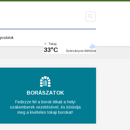
pcsolatok
Tokaj
33°C
Szórványos felhőzet
BORÁSZATOK
Fedezze fel a borok titkait a helyi
szakemberek vezetésével, és kóstolja
meg a kivételes tokaji borokat!