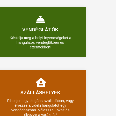
VENDÉGLÁTÓK
Kóstolja meg a helyi ínyencségeket a
hangulatos vendéglőkben és
éttermekben!
SZÁLLÁSHELYEK
Pihenjen egy elegáns szállodában, vagy
élvezze a vidéki hangulatot egy
vendégházban. Válassza Tokajt és
élvezze a varázsát!