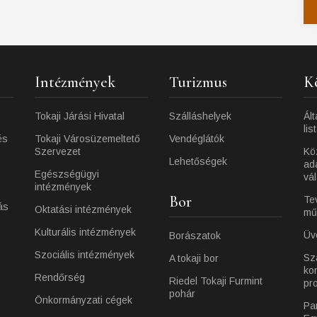
Intézmények
Turizmus
K
Tokaji Járási Hivatal
Szálláshelyek
Ált
lis
és
Tokaji Városüzemeltető
Vendéglátók
Szervezet
Kö
Lehetőségek
ad
Egészségügyi
vá
intézmények
Bor
Te
ás
Oktatási intézmények
mű
Kulturális intézmények
Üv
Borászatok
Szociális intézmények
Sz
A tokaji bor
ko
Rendőrség
Riedel Tokaji Furmint
pr
pohár
Önkormányzati cégek
Pa