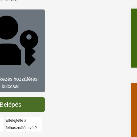
tkezés hozzáférési
kulccsal
Belépés
Elfelejtette a
felhasználónevét?