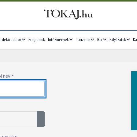
érdekű adatok
Programok
Intézmények
Turizmus
Bor
Pályázatok
Ka
i név
*
Jelszó megjelenítése
zzen rám