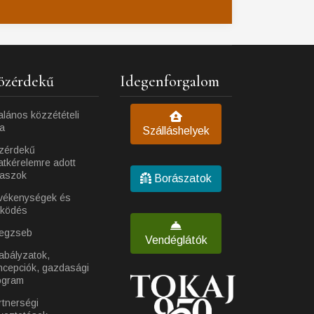
özérdekű
Idegenforgalom
alános közzétételi
ta
Szálláshelyek
zérdekű
atkérelemre adott
laszok
Borászatok
vékenységek és
ködés
egzseb
Vendéglátók
abályzatok,
ncepciók, gazdasági
ogram
rtnerségi