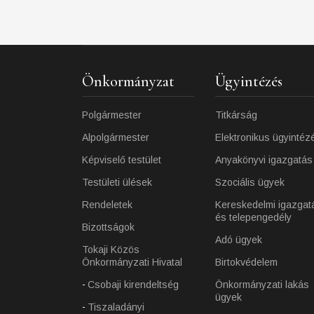
Önkormányzat
Ügyintézés
Polgármester
Titkárság
Alpolgármester
Elektronikus ügyintéz
Képviselő testület
Anyakönyvi igazgatás
Testületi ülések
Szociális ügyek
Rendeletek
Kereskedelmi igazgat
és telepengedély
Bizottságok
Adó ügyek
Tokaji Közös
Önkormányzati Hivatal
Birtokvédelem
Csobaji kirendeltség
Önkormányzati lakás
ügyek
Tiszaladányi