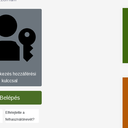
tkezés hozzáférési
kulccsal
Belépés
Elfelejtette a
felhasználónevét?