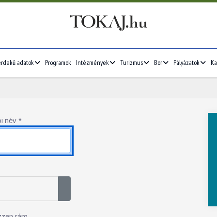
érdekű adatok
Programok
Intézmények
Turizmus
Bor
Pályázatok
Ka
i név
*
Jelszó megjelenítése
zzen rám