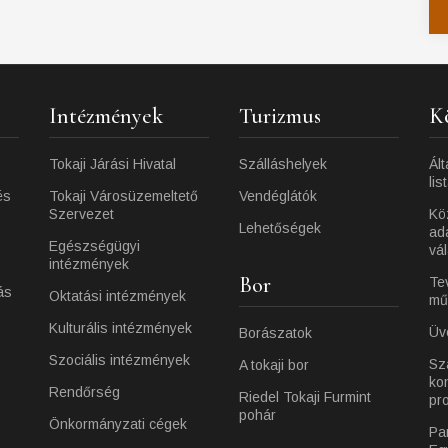
Intézmények
Turizmus
K
Tokaji Járási Hivatal
Szálláshelyek
Ált
lis
és
Tokaji Városüzemeltető
Vendéglátók
Szervezet
Kö
Lehetőségek
ad
Egészségügyi
vá
intézmények
Bor
Te
ás
Oktatási intézmények
mű
Kulturális intézmények
Üv
Borászatok
Szociális intézmények
Sz
A tokaji bor
ko
Rendőrség
Riedel Tokaji Furmint
pr
pohár
Önkormányzati cégek
Pa