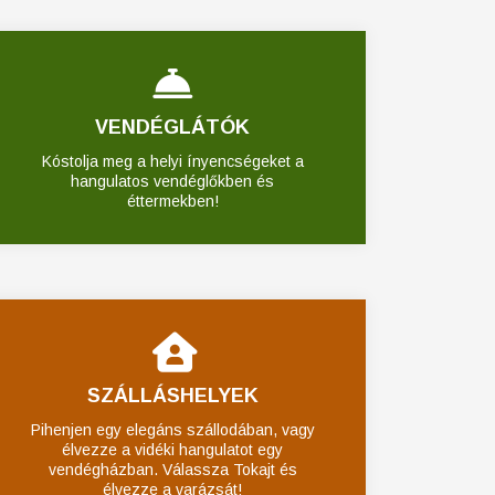
VENDÉGLÁTÓK
Kóstolja meg a helyi ínyencségeket a
hangulatos vendéglőkben és
éttermekben!
SZÁLLÁSHELYEK
Pihenjen egy elegáns szállodában, vagy
élvezze a vidéki hangulatot egy
vendégházban. Válassza Tokajt és
élvezze a varázsát!