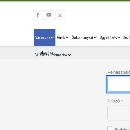
Városunk
Hírek
Önkormányzat
Ügyintézés
Köz
tokaj.hu
Választási információk
Felhasználó
Jelszó
*
Emléke