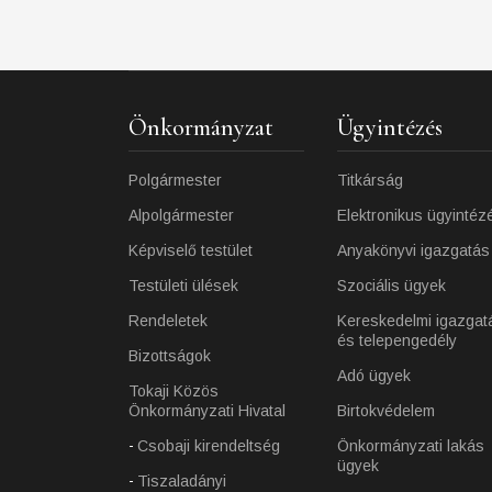
Önkormányzat
Ügyintézés
Polgármester
Titkárság
Alpolgármester
Elektronikus ügyintéz
Képviselő testület
Anyakönyvi igazgatás
Testületi ülések
Szociális ügyek
Rendeletek
Kereskedelmi igazgat
és telepengedély
Bizottságok
Adó ügyek
Tokaji Közös
Önkormányzati Hivatal
Birtokvédelem
Csobaji kirendeltség
Önkormányzati lakás
ügyek
Tiszaladányi