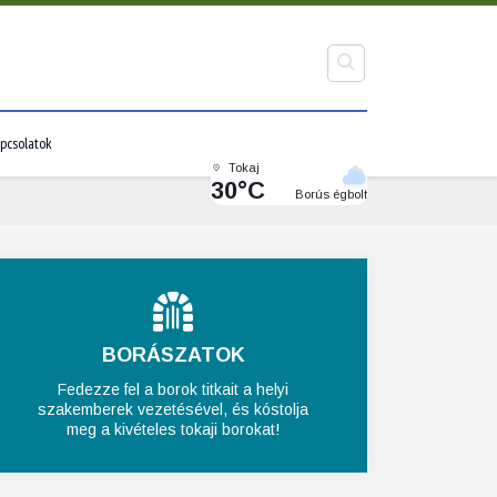
pcsolatok
Tokaj
30°C
Borús égbolt
BORÁSZATOK
Fedezze fel a borok titkait a helyi
szakemberek vezetésével, és kóstolja
meg a kivételes tokaji borokat!