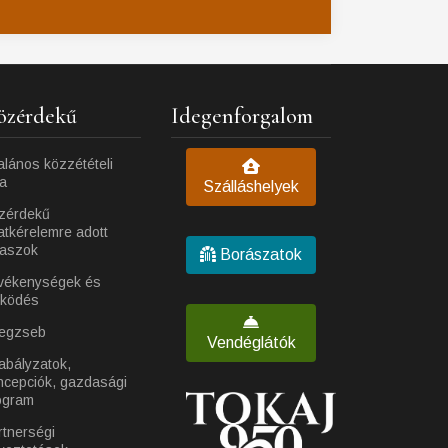
özérdekű
Idegenforgalom
alános közzétételi
ta
Szálláshelyek
zérdekű
atkérelemre adott
laszok
Borászatok
vékenységek és
ködés
egzseb
Vendéglátók
abályzatok,
ncepciók, gazdasági
ogram
rtnerségi