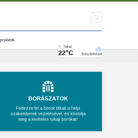
pcsolatok
Tokaj
22°C
Erős felhőzet
BORÁSZATOK
Fedezze fel a borok titkait a helyi
szakemberek vezetésével, és kóstolja
meg a kivételes tokaji borokat!