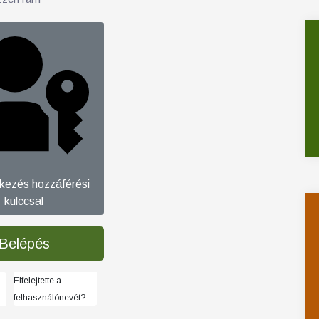
tkezés hozzáférési
kulccsal
Belépés
Elfelejtette a
felhasználónevét?