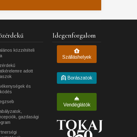
özérdekű
Idegenforgalom
alános közzétételi
ta
Szálláshelyek
zérdekű
atkérelemre adott
laszok
Borászatok
vékenységek és
ködés
egzseb
Vendéglátók
abályzatok,
ncepciók, gazdasági
ogram
rtnerségi