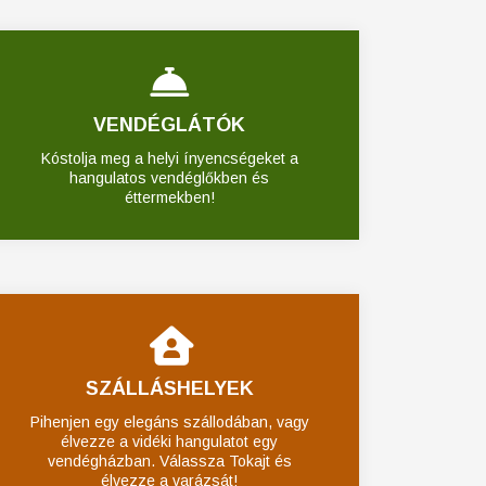
VENDÉGLÁTÓK
Kóstolja meg a helyi ínyencségeket a
hangulatos vendéglőkben és
éttermekben!
SZÁLLÁSHELYEK
Pihenjen egy elegáns szállodában, vagy
élvezze a vidéki hangulatot egy
vendégházban. Válassza Tokajt és
élvezze a varázsát!