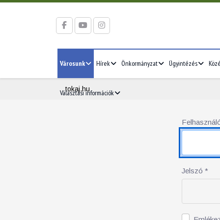
Városunk
Hírek
Önkormányzat
Ügyintézés
Köz
tokaj.hu
Választási információk
Felhasználó
Jelszó
*
Emléke