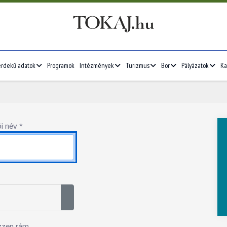
érdekű adatok
Programok
Intézmények
Turizmus
Bor
Pályázatok
Ka
i név
*
Jelszó megjelenítése
zzen rám