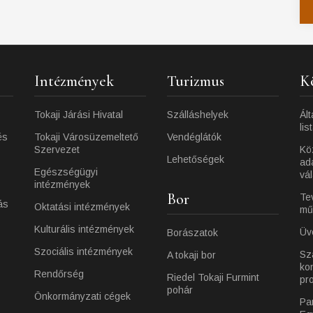
Intézmények
Turizmus
K
Tokaji Járási Hivatal
Szálláshelyek
Ált
lis
és
Tokaji Városüzemeltető
Vendéglátók
Szervezet
Kö
Lehetőségek
ad
Egészségügyi
vá
intézmények
Bor
Te
ás
Oktatási intézmények
mű
Kulturális intézmények
Üv
Borászatok
Szociális intézmények
Sz
A tokaji bor
ko
Rendőrség
Riedel Tokaji Furmint
pr
pohár
Önkormányzati cégek
Pa