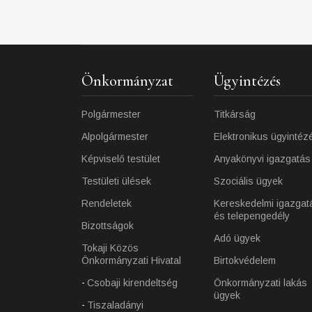
Önkormányzat
Ügyintézés
Polgármester
Titkárság
Alpolgármester
Elektronikus ügyintéz
Képviselő testület
Anyakönyvi igazgatás
Testületi ülések
Szociális ügyek
Rendeletek
Kereskedelmi igazgat
és telepengedély
Bizottságok
Adó ügyek
Tokaji Közös
Önkormányzati Hivatal
Birtokvédelem
Csobaji kirendeltség
Önkormányzati lakás
ügyek
Tiszaladányi