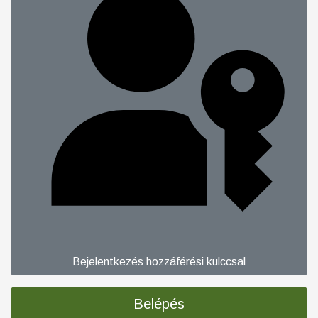
Bejelentkezés hozzáférési kulccsal
Belépés