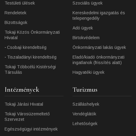
Testületi ülések
Szociális ügyek
Rendeletek
Kereskedelmi igazgatás és
telepengedély
Bizottságok
Adó ügyek
Tokaji Közös Önkormányzati
Hivatal
Birtokvédelem
Csobaji kirendeltség
Önkormányzati lakás ügyek
Tiszaladányi kirendeltség
Eladó/kiadó önkormányzati
ingatlanok (frissítés alatt)
Tokaji Többcélú Kistérségi
Társulás
Hagyatéki ügyek
Intézmények
Turizmus
Tokaji Járási Hivatal
Szálláshelyek
Tokaji Városüzemeltető
Vendéglátók
Szervezet
Lehetőségek
Egészségügyi intézmények