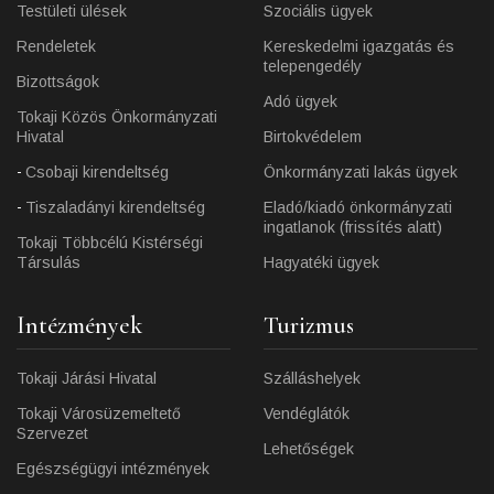
Testületi ülések
Szociális ügyek
Rendeletek
Kereskedelmi igazgatás és
telepengedély
Bizottságok
Adó ügyek
Tokaji Közös Önkormányzati
Hivatal
Birtokvédelem
Csobaji kirendeltség
Önkormányzati lakás ügyek
Tiszaladányi kirendeltség
Eladó/kiadó önkormányzati
ingatlanok (frissítés alatt)
Tokaji Többcélú Kistérségi
Társulás
Hagyatéki ügyek
Intézmények
Turizmus
Tokaji Járási Hivatal
Szálláshelyek
Tokaji Városüzemeltető
Vendéglátók
Szervezet
Lehetőségek
Egészségügyi intézmények