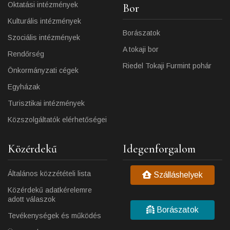
Oktatási intézmények
Bor
Kulturális intézmények
Borászatok
Szociális intézmények
A tokaji bor
Rendőrség
Riedel Tokaji Furmint pohár
Önkormányzati cégek
Egyházak
Turisztikai intézmények
Közszolgáltatók elérhetőségei
Közérdekű
Idegenforgalom
Általános közzétételi lista
Szálláshelyek
Közérdekű adatkérelemre
adott válaszok
Borászatok
Tevékenységek és működés