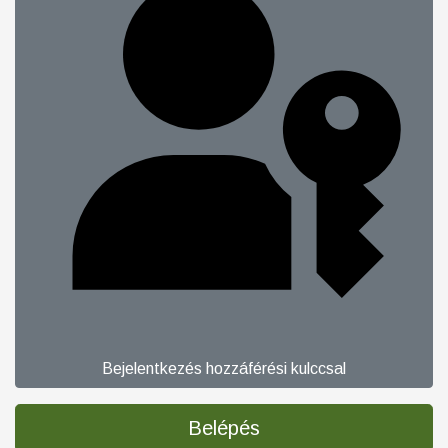
Bejelentkezés hozzáférési kulccsal
Belépés