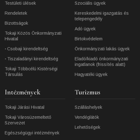
Testületi ülések
Szociális ügyek
Rendeletek
Kereskedelmi igazgatás és
telepengedély
Bizottságok
Adó ügyek
Tokaji Közös Önkormányzati
Hivatal
Birtokvédelem
Csobaji kirendeltség
Önkormányzati lakás ügyek
Tiszaladányi kirendeltség
Eladó/kiadó önkormányzati
ingatlanok (frissítés alatt)
Tokaji Többcélú Kistérségi
Társulás
Hagyatéki ügyek
Intézmények
Turizmus
Tokaji Járási Hivatal
Szálláshelyek
Tokaji Városüzemeltető
Vendéglátók
Szervezet
Lehetőségek
Egészségügyi intézmények