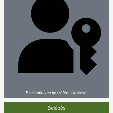
Bejelentkezés hozzáférési kulccsal
Belépés