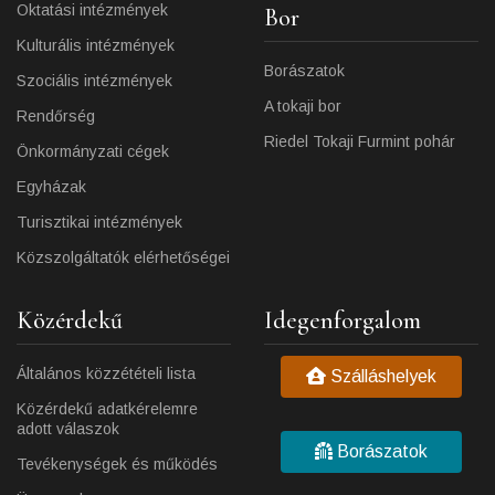
Oktatási intézmények
Bor
Kulturális intézmények
Borászatok
Szociális intézmények
A tokaji bor
Rendőrség
Riedel Tokaji Furmint pohár
Önkormányzati cégek
Egyházak
Turisztikai intézmények
Közszolgáltatók elérhetőségei
Közérdekű
Idegenforgalom
Általános közzétételi lista
Szálláshelyek
Közérdekű adatkérelemre
adott válaszok
Borászatok
Tevékenységek és működés