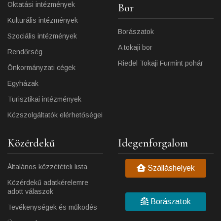
Oktatási intézmények
Bor
Kulturális intézmények
Borászatok
Szociális intézmények
A tokaji bor
Rendőrség
Riedel Tokaji Furmint pohár
Önkormányzati cégek
Egyházak
Turisztikai intézmények
Közszolgáltatók elérhetőségei
Közérdekű
Idegenforgalom
Általános közzétételi lista
Szálláshelyek
Közérdekű adatkérelemre
adott válaszok
Borászatok
Tevékenységek és működés