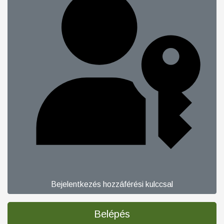
Bejelentkezés hozzáférési kulccsal
Belépés