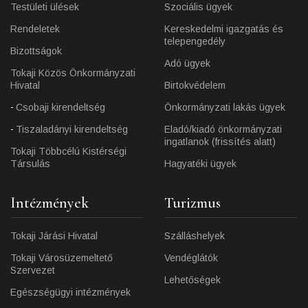
Testületi ülések
Szociális ügyek
Rendeletek
Kereskedelmi igazgatás és
telepengedély
Bizottságok
Adó ügyek
Tokaji Közös Önkormányzati
Hivatal
Birtokvédelem
Csobaji kirendeltség
Önkormányzati lakás ügyek
Tiszaladányi kirendeltség
Eladó/kiadó önkormányzati
ingatlanok (frissítés alatt)
Tokaji Többcélú Kistérségi
Társulás
Hagyatéki ügyek
Intézmények
Turizmus
Tokaji Járási Hivatal
Szálláshelyek
Tokaji Városüzemeltető
Vendéglátók
Szervezet
Lehetőségek
Egészségügyi intézmények